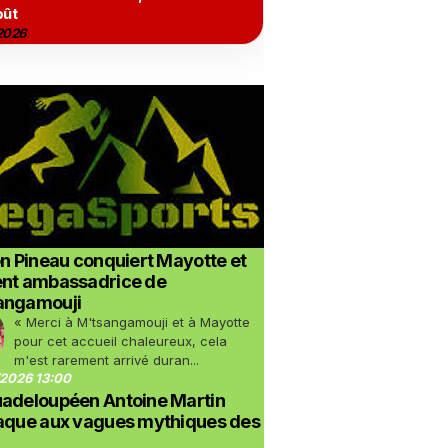
oût
2026
on Pineau conquiert Mayotte et
ent ambassadrice de
angamouji
« Merci à M'tsangamouji et à Mayotte
pour cet accueil chaleureux, cela
m'est rarement arrivé duran...
2026 13:00
uadeloupéen Antoine Martin
taque aux vagues mythiques des