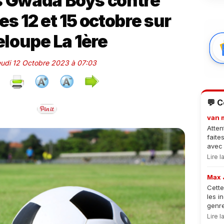
s Gwada Boys contre
es 12 et 15 octobre sur
loupe La 1ère
Jeudi 12 Octobre 2023 à 07:03
💬 
van 
Atten
faite
avec 
Lire 
Max 
Cette
les i
genre
Lire 