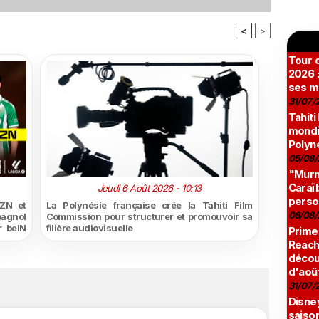
<
>
Tour c
2026 :
ses m
31/07/
Tahiti
mondia
Polyné
05/08/
"Murmu
Caraï
Jeudi 6 Août 2026 - 10:13
perso
ZN et
La Polynésie française crée la Tahiti Film
06/08/
pagnol
Commission pour structurer et promouvoir sa
r beIN
filière audiovisuelle
Prime
Reach
décou
d'aoû
31/07/
Disne
saison