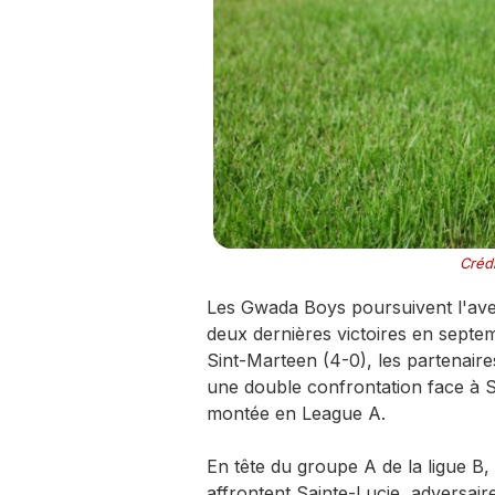
Crédi
Les Gwada Boys poursuivent l'ave
deux dernières victoires en septemb
Sint-Marteen (4-0), les partenai
une double confrontation face à S
montée en League A.
En tête du groupe A de la ligue B,
affrontent Sainte-Lucie, adversai