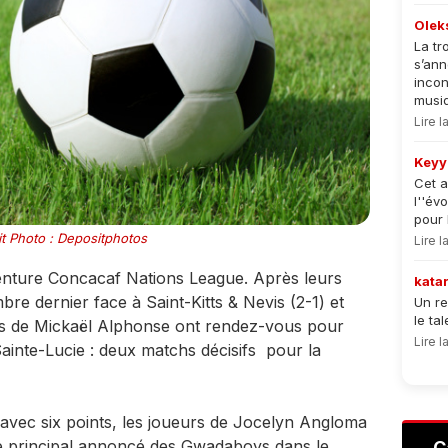
Olek
La tr
s’an
incon
musiqu
Lire 
Keyy
Cet a
l''év
pour 
t Photo : Depositphotos
Lire 
nture Concacaf Nations League. Après leurs
kata
re dernier face à Saint-Kitts & Nevis (2-1) et
Un re
le ta
res de Mickaël Alphonse ont rendez-vous pour
Lire 
ainte-Lucie : deux matchs décisifs pour la
 avec six points, les joueurs de Jocelyn Angloma
re principal annoncé des Gwadaboys dans le
C