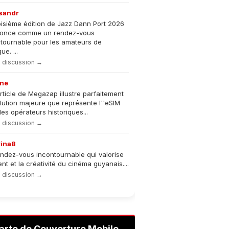
sandr
oisième édition de Jazz Dann Port 2026
nonce comme un rendez-vous
tournable pour les amateurs de
e. ...
la discussion →
ne
rticle de Megazap illustre parfaitement
olution majeure que représente l''eSIM
les opérateurs historiques...
la discussion →
rina8
ndez-vous incontournable qui valorise
lent et la créativité du cinéma guyanais....
la discussion →
arte de Couverture Mobile