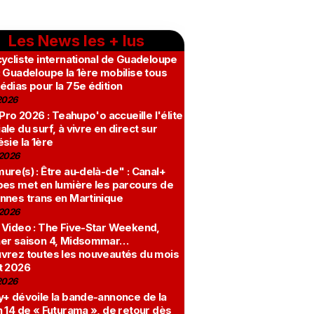
Les News les + lus
ycliste international de Guadeloupe
 Guadeloupe la 1ère mobilise tous
édias pour la 75e édition
2026
 Pro 2026 : Teahupo'o accueille l'élite
le du surf, à vivre en direct sur
sie la 1ère
2026
re(s) : Être au-delà-de" : Canal+
bes met en lumière les parcours de
nnes trans en Martinique
2026
 Video : The Five-Star Weekend,
er saison 4, Midsommar…
vrez toutes les nouveautés du mois
t 2026
2026
y+ dévoile la bande-annonce de la
 14 de « Futurama », de retour dès