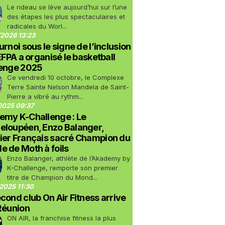
Le rideau se lève aujourd’hui sur l’une
des étapes les plus spectaculaires et
radicales du Worl...
2026 13:23
urnoi sous le signe de l’inclusion
LEFPA a organisé le basketball
lenge 2025
Ce vendredi 10 octobre, le Complexe
Terre Sainte Nelson Mandela de Saint-
Pierre a vibré au rythm...
2025 09:37
emy K-Challenge : Le
eloupéen, Enzo Balanger,
ier Français sacré Champion du
 de Moth à foils
Enzo Balanger, athlète de l’Akademy by
K-Challenge, remporte son premier
titre de Champion du Mond...
2025 11:30
cond club On Air Fitness arrive
Réunion
ON AIR, la franchise fitness la plus