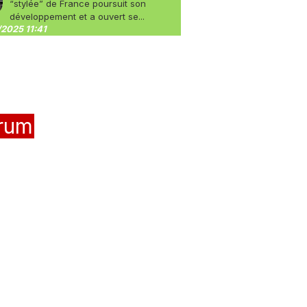
“stylée” de France poursuit son
développement et a ouvert se...
2025 11:41
rum