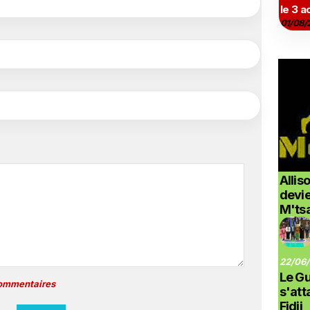
le 3 a
01/08/
Allis
devi
M'ts
22/06/
Le G
commentaires
s'at
Fidji