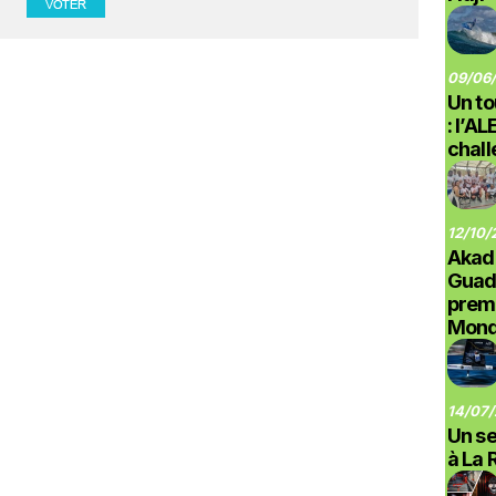
09/06/
Un to
: l’A
chal
12/10/
Akad
Guad
prem
Monde
14/07/
Un se
à La 