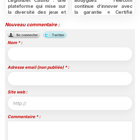
Legionbet Casino : une
Bouygues Telecom
plateforme qui mise sur
continue d’innover avec
la diversité des jeux et
la garantie « Certifié
des promotions
moins cher ou remboursé
attractives
»
Nouveau commentaire :
Nom * :
Adresse email (non publiée) * :
Site web :
Commentaire * :