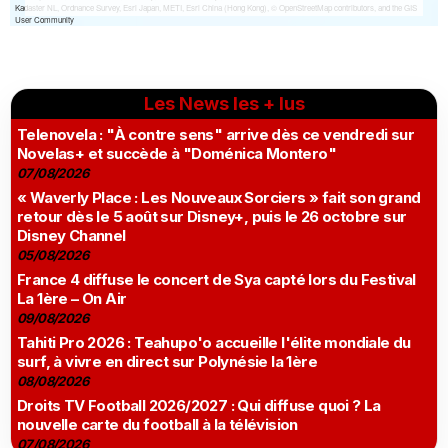
Les News les + lus
Telenovela : "À contre sens" arrive dès ce vendredi sur
Novelas+ et succède à "Doménica Montero"
07/08/2026
« Waverly Place : Les Nouveaux Sorciers » fait son grand
retour dès le 5 août sur Disney+, puis le 26 octobre sur
Disney Channel
05/08/2026
France 4 diffuse le concert de Sya capté lors du Festival
La 1ère – On Air
09/08/2026
Tahiti Pro 2026 : Teahupo'o accueille l'élite mondiale du
surf, à vivre en direct sur Polynésie la 1ère
08/08/2026
Droits TV Football 2026/2027 : Qui diffuse quoi ? La
nouvelle carte du football à la télévision
07/08/2026