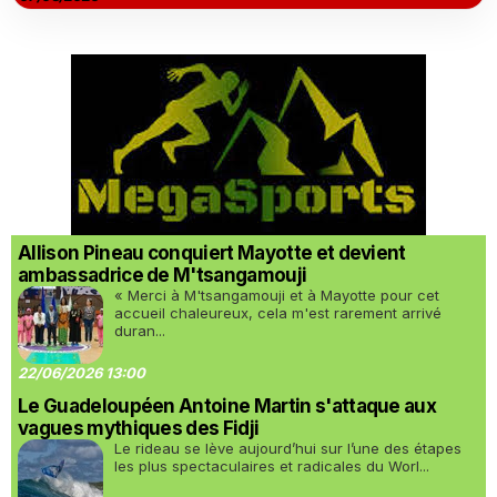
Allison Pineau conquiert Mayotte et devient
ambassadrice de M'tsangamouji
« Merci à M'tsangamouji et à Mayotte pour cet
accueil chaleureux, cela m'est rarement arrivé
duran...
22/06/2026 13:00
Le Guadeloupéen Antoine Martin s'attaque aux
vagues mythiques des Fidji
Le rideau se lève aujourd’hui sur l’une des étapes
les plus spectaculaires et radicales du Worl...