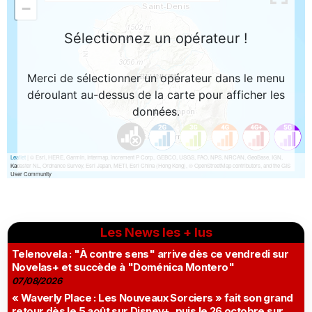
Les News les + lus
Telenovela : "À contre sens" arrive dès ce vendredi sur
Novelas+ et succède à "Doménica Montero"
07/08/2026
« Waverly Place : Les Nouveaux Sorciers » fait son grand
retour dès le 5 août sur Disney+, puis le 26 octobre sur