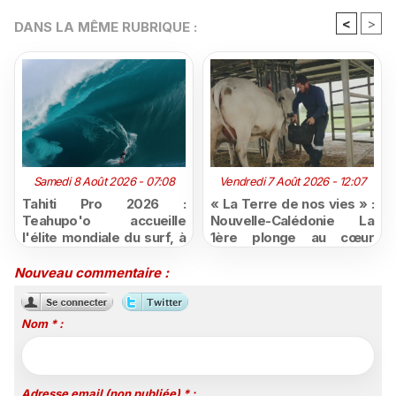
<
>
DANS LA MÊME RUBRIQUE :
Samedi 8 Août 2026 - 07:08
Vendredi 7 Août 2026 - 12:07
Tahiti Pro 2026 :
« La Terre de nos vies » :
Teahupo'o accueille
Nouvelle-Calédonie La
l'élite mondiale du surf, à
1ère plonge au cœur
vivre en direct sur
d'une ruralité en pleine
Polynésie la 1ère
mutation
Nouveau commentaire :
Nom * :
Adresse email (non publiée) * :