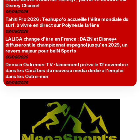
Disney Channel
05/08/2026
Tahiti Pro 2026 : Teahupo'o accueille l'élite mondiale du
surf, à vivre en direct sur Polynésie la 1ère
08/08/2026
LALIGA change d'ère en France : DAZN et Disney+
diffuseront le championnat espagnol jusqu'en 2029, un
revers majeur pour beIN Sports
06/08/2026
Demain Outremer TV : lancement prévu le 12 novembre
dans les Caraïbes du nouveau média dédié à l'emploi
dans les Outre-mer
05/08/2026