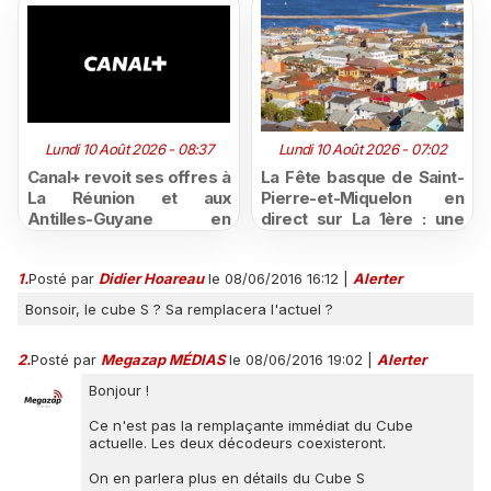
Lundi 10 Août 2026 - 08:37
Lundi 10 Août 2026 - 07:02
Canal+ revoit ses offres à
La Fête basque de Saint-
La Réunion et aux
Pierre-et-Miquelon en
Antilles-Guyane en
direct sur La 1ère : une
combinant désormais
semaine de traditions, de
fibre et contenus
sport et de festivités à
1.
Posté par
Didier Hoareau
le 08/06/2016 16:12
|
Alerter
premium
vivre du 10 au 16 août
Bonsoir, le cube S ? Sa remplacera l'actuel ?
2.
Posté par
Megazap MÉDIAS
le 08/06/2016 19:02
|
Alerter
Bonjour !
Ce n'est pas la remplaçante immédiat du Cube
actuelle. Les deux décodeurs coexisteront.
On en parlera plus en détails du Cube S