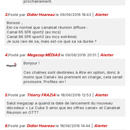
prochainement.
3.
Posté par
Didier Hoareau
le 09/06/2016 18:43
|
Alerter
Bonsoir ,
Est-ce normal que canalsat réunion diffuse :
Canal 65 SFR sport2 (ex mcs)
Canal 66 SFR sport3 (ex mcs extrême)
Je suis ravi de sa, mais est-ce que sa va durée ?
4.
Posté par
Megazap MÉDIAS
le 09/06/2016 20:51
|
Alerter
Bonjour !
Ces chaînes sont destinées à être en option, donc à
moins que Canal+ les prennent en charge, cela serait
provisoire. Profites-en !
5.
Posté par
Thierry FRAZIA
le 18/06/2016 12:53
|
Alerter
Salut megazap a quand la date de lancement du nouveau
décodeur + Le Cube S ainsi que les offres canal+ et Canalsat
Réunion en OTT?
6.
Posté par
Didier Hoareau
le 18/06/2016 14:44
|
Alerter