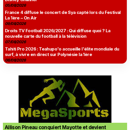
05/08/2026
France 4 diffuse le concert de Sya capté lors du Festival
La 1ère – On Air
09/08/2026
Droits TV Football 2026/2027 : Qui diffuse quoi ? La
nouvelle carte du football à la télévision
07/08/2026
Tahiti Pro 2026 : Teahupo'o accueille l'élite mondiale du
surf, à vivre en direct sur Polynésie la 1ère
08/08/2026
Allison Pineau conquiert Mayotte et devient