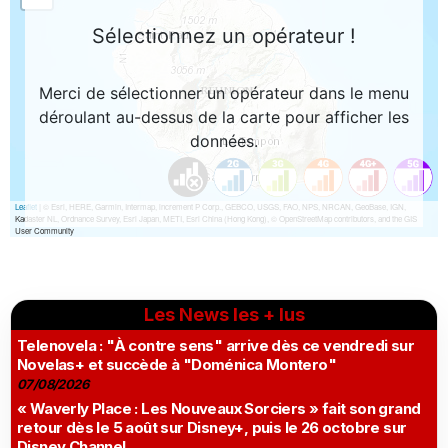
Les News les + lus
Telenovela : "À contre sens" arrive dès ce vendredi sur
Novelas+ et succède à "Doménica Montero"
07/08/2026
« Waverly Place : Les Nouveaux Sorciers » fait son grand
retour dès le 5 août sur Disney+, puis le 26 octobre sur
Disney Channel