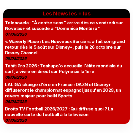
Les News les + lus
Telenovela : "À contre sens" arrive dès ce vendredi sur
Novelas+ et succède à "Doménica Montero"
07/08/2026
« Waverly Place : Les Nouveaux Sorciers » fait son grand
retour dès le 5 août sur Disney+, puis le 26 octobre sur
Disney Channel
05/08/2026
Tahiti Pro 2026 : Teahupo'o accueille l'élite mondiale du
surf, à vivre en direct sur Polynésie la 1ère
08/08/2026
LALIGA change d'ère en France : DAZN et Disney+
diffuseront le championnat espagnol jusqu'en 2029, un
revers majeur pour beIN Sports
06/08/2026
Droits TV Football 2026/2027 : Qui diffuse quoi ? La
nouvelle carte du football à la télévision
07/08/2026