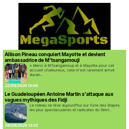
Allison Pineau conquiert Mayotte et devient
ambassadrice de M'tsangamouji
« Merci à M'tsangamouji et à Mayotte pour cet
accueil chaleureux, cela m'est rarement arrivé
duran...
22/06/2026 13:00
Le Guadeloupéen Antoine Martin s'attaque aux
vagues mythiques des Fidji
Le rideau se lève aujourd’hui sur l’une des étapes
les plus spectaculaires et radicales du Worl...
09/06/2026 13:23