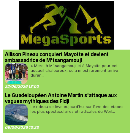
Allison Pineau conquiert Mayotte et devient
ambassadrice de M'tsangamouji
« Merci à M'tsangamouji et à Mayotte pour cet
accueil chaleureux, cela m'est rarement arrivé
duran...
22/06/2026 13:00
Le Guadeloupéen Antoine Martin s'attaque aux
vagues mythiques des Fidji
Le rideau se lève aujourd’hui sur l’une des étapes
les plus spectaculaires et radicales du Worl...
09/06/2026 13:23