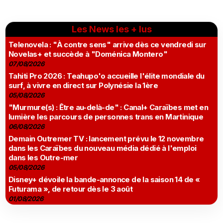
Les News les + lus
Telenovela : "À contre sens" arrive dès ce vendredi sur
Novelas+ et succède à "Doménica Montero"
07/08/2026
Tahiti Pro 2026 : Teahupo'o accueille l'élite mondiale du
surf, à vivre en direct sur Polynésie la 1ère
05/08/2026
"Murmure(s) : Être au-delà-de" : Canal+ Caraïbes met en
lumière les parcours de personnes trans en Martinique
06/08/2026
Demain Outremer TV : lancement prévu le 12 novembre
dans les Caraïbes du nouveau média dédié à l'emploi
dans les Outre-mer
05/08/2026
Disney+ dévoile la bande-annonce de la saison 14 de «
Futurama », de retour dès le 3 août
01/08/2026