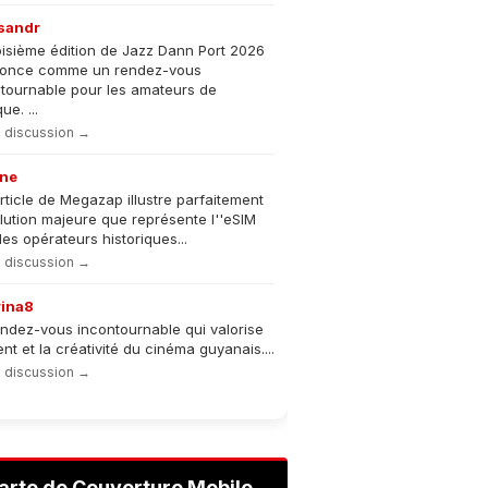
sandr
oisième édition de Jazz Dann Port 2026
nonce comme un rendez-vous
tournable pour les amateurs de
e. ...
la discussion →
ne
rticle de Megazap illustre parfaitement
olution majeure que représente l''eSIM
les opérateurs historiques...
la discussion →
rina8
ndez-vous incontournable qui valorise
lent et la créativité du cinéma guyanais....
la discussion →
arte de Couverture Mobile