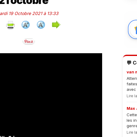
 21 octobre
Mardi 19 Octobre 2021 à 13:33
💬 
van 
Atten
faite
avec 
Lire 
Max 
Cette
les i
genre
Lire 