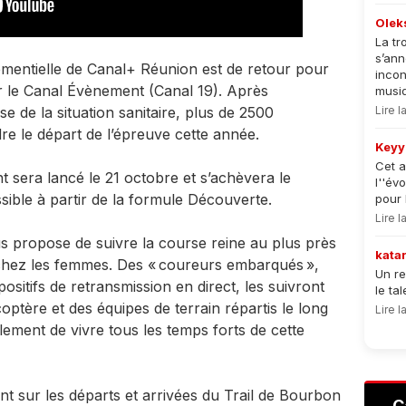
Olek
La tr
s’an
mentielle de Canal+ Réunion est de retour pour
incon
r le Canal Évènement (Canal 19). Après
musiqu
se de la situation sanitaire, plus de 2500
Lire 
e le départ de l’épreuve cette année.
Keyy
Cet a
 sera lancé le 21 octobre et s’achèvera le
l''év
sible à partir de la formule Découverte.
pour 
Lire 
 propose de suivre la course reine au plus près
kata
chez les femmes. Des « coureurs embarqués »,
Un re
ositifs de retransmission en direct, les suivront
le ta
optère et des équipes de terrain répartis le long
Lire 
ement de vivre tous les temps forts de cette
t sur les départs et arrivées du Trail de Bourbon
C