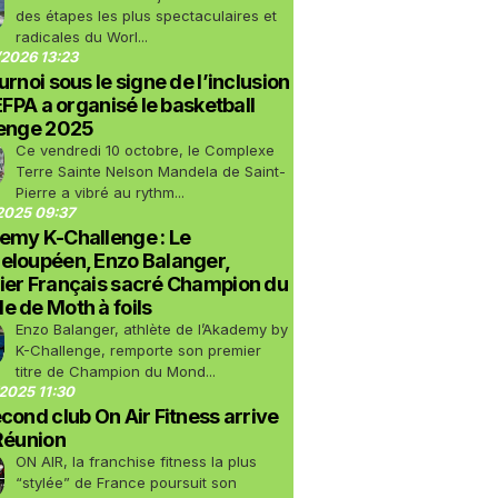
des étapes les plus spectaculaires et
radicales du Worl...
2026 13:23
urnoi sous le signe de l’inclusion
LEFPA a organisé le basketball
lenge 2025
Ce vendredi 10 octobre, le Complexe
Terre Sainte Nelson Mandela de Saint-
Pierre a vibré au rythm...
2025 09:37
emy K-Challenge : Le
eloupéen, Enzo Balanger,
ier Français sacré Champion du
 de Moth à foils
Enzo Balanger, athlète de l’Akademy by
K-Challenge, remporte son premier
titre de Champion du Mond...
2025 11:30
cond club On Air Fitness arrive
Réunion
ON AIR, la franchise fitness la plus
“stylée” de France poursuit son