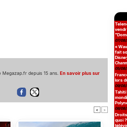
Teleno
vendr
"Domé
07/08/
« Wav
fait s
Disney
Chann
05/08/
e Megazap.fr depuis 15 ans.
En savoir plus sur
France
lors d
09/08/
Tahiti
mondia
Polyné
08/08/
<
>
Droits
quoi ?
télévi