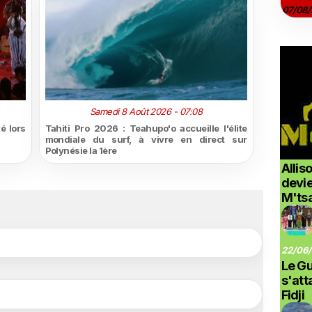
07/08/
Samedi 8 Août 2026 - 07:08
é lors
Tahiti Pro 2026 : Teahupo'o accueille l'élite
mondiale du surf, à vivre en direct sur
Polynésie la 1ère
Allis
devi
M'ts
22/06/
Le G
s'at
Fidji