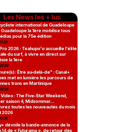
Les News les + lus
ycliste international de Guadeloupe
 Guadeloupe la 1ère mobilise tous
édias pour la 75e édition
2026
 Pro 2026 : Teahupo'o accueille l'élite
le du surf, à vivre en direct sur
sie la 1ère
2026
re(s) : Être au-delà-de" : Canal+
bes met en lumière les parcours de
nnes trans en Martinique
2026
 Video : The Five-Star Weekend,
er saison 4, Midsommar…
vrez toutes les nouveautés du mois
t 2026
2026
y+ dévoile la bande-annonce de la
 14 de « Futurama », de retour dès