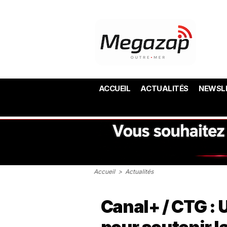
ACCUEIL
ACTUALITÉS
NEWSL
Accueil
>
Actualités
Canal+ / CTG : U