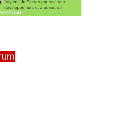
“stylée” de France poursuit son
développement et a ouvert se...
2025 11:41
rum