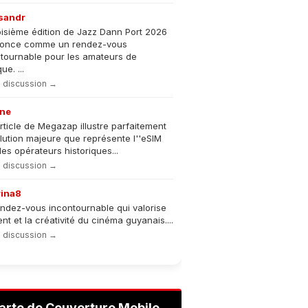
sandr
oisième édition de Jazz Dann Port 2026
nonce comme un rendez-vous
tournable pour les amateurs de
e. ...
la discussion →
ne
rticle de Megazap illustre parfaitement
olution majeure que représente l''eSIM
les opérateurs historiques...
la discussion →
rina8
ndez-vous incontournable qui valorise
lent et la créativité du cinéma guyanais....
la discussion →
arte de Couverture Mobile