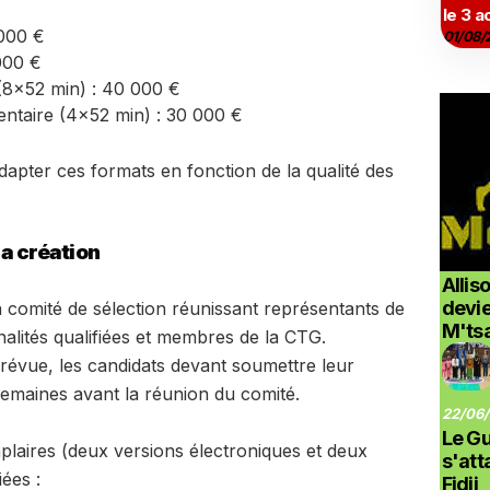
le 3 a
 000 €
01/08/
000 €
(8×52 min) : 40 000 €
taire (4×52 min) : 30 000 €
’adapter ces formats en fonction de la qualité des
a création
Allis
devi
 comité de sélection réunissant représentants de
M'ts
lités qualifiées et membres de la CTG.
révue, les candidats devant soumettre leur
emaines avant la réunion du comité.
22/06/
Le G
plaires (deux versions électroniques et deux
s'at
ées :
Fidji