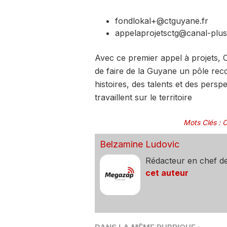
fondlokal+@ctguyane.fr
appelaprojetsctg@canal-plu
Avec ce premier appel à projets,
de faire de la Guyane un pôle reco
histoires, des talents et des persp
travaillent sur le territoire
Mots Clés
:
C
Belzamine Ludovic
Rédacteur en chef d
cet auteur