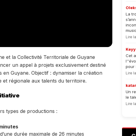
Olek
La tr
s’an
incon
musiqu
Lire 
Keyy
Cet a
et la Collectivité Territoriale de Guyane
l''év
ancer un appel à projets exclusivement destiné
pour 
s en Guyane. Objectif : dynamiser la création
Lire 
e et régionale aux talents du territoire.
kata
Un re
itiative
le ta
Lire 
rs types de productions :
minutes
d’une durée maximale de 26 minutes
C