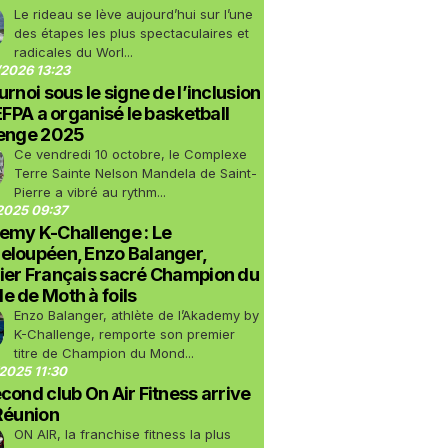
Le rideau se lève aujourd’hui sur l’une
des étapes les plus spectaculaires et
radicales du Worl...
2026 13:23
urnoi sous le signe de l’inclusion
LEFPA a organisé le basketball
lenge 2025
Ce vendredi 10 octobre, le Complexe
Terre Sainte Nelson Mandela de Saint-
Pierre a vibré au rythm...
2025 09:37
emy K-Challenge : Le
eloupéen, Enzo Balanger,
ier Français sacré Champion du
 de Moth à foils
Enzo Balanger, athlète de l’Akademy by
K-Challenge, remporte son premier
titre de Champion du Mond...
2025 11:30
cond club On Air Fitness arrive
Réunion
ON AIR, la franchise fitness la plus