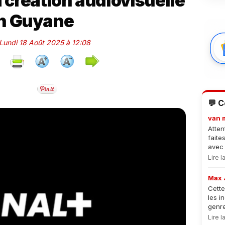
a création audiovisuelle
n Guyane
 Lundi 18 Août 2025 à 12:08
💬 
van 
Atten
faite
avec 
Lire 
Max 
Cette
les i
genre
Lire 