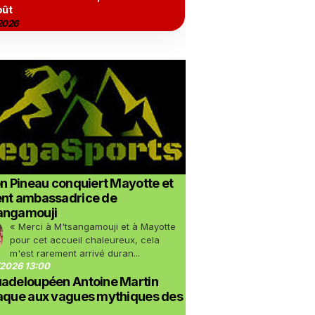
oût
2026
on Pineau conquiert Mayotte et
ent ambassadrice de
angamouji
« Merci à M'tsangamouji et à Mayotte
pour cet accueil chaleureux, cela
m'est rarement arrivé duran...
2026 13:00
uadeloupéen Antoine Martin
taque aux vagues mythiques des