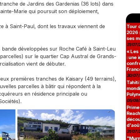
 tranche de Jardins des Gardenias (36 lots) dans
 Sainte-Marie qui poursuit son déploiement,
ze à Saint-Paul, dont les travaux viennent de
Tour c
2026 :
ses m
31/07/
 en bande développées sur Roche Café à Saint-Leu
« Les
parcelles) sur le quartier Cap Austral de Grands-
: une
confro
cialisation vient de débuter.
Franc
30/07/
eux premières tranches de Kaisary (49 terrains),
Tahiti
velles parcelles à bâtir qui répondent à la
mondia
acquéreurs en résidence principale ou
Polyné
05/08/
Sociétés).
Prime
Reach
décou
d'aoû
31/07/
"Murmu