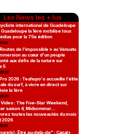
Les News les + lus
ycliste international de Guadeloupe
 Guadeloupe la 1ère mobilise tous
édias pour la 75e édition
2026
 Routes de l'impossible » au Vanuatu
 immersion au cœur d'un peuple
nté aux défis de la nature sur
e 5
2026
 Pro 2026 : Teahupo'o accueille l'élite
le du surf, à vivre en direct sur
sie la 1ère
2026
 Video : The Five-Star Weekend,
er saison 4, Midsommar…
vrez toutes les nouveautés du mois
t 2026
2026
re(s) : Être au-delà-de" : Canal+