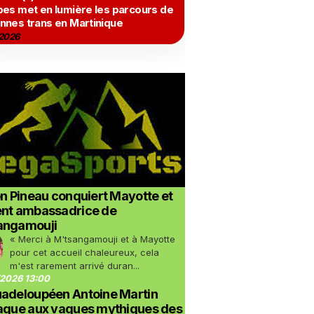
bes met en lumière les parcours de
nnes trans en Martinique
2026
on Pineau conquiert Mayotte et
ent ambassadrice de
angamouji
« Merci à M'tsangamouji et à Mayotte
pour cet accueil chaleureux, cela
m'est rarement arrivé duran...
2026 13:00
uadeloupéen Antoine Martin
taque aux vagues mythiques des