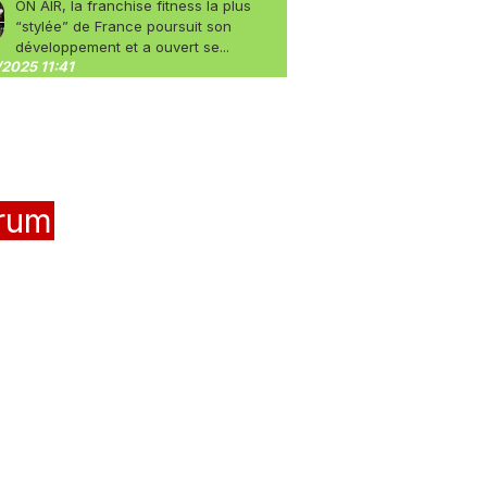
ON AIR, la franchise fitness la plus
“stylée” de France poursuit son
développement et a ouvert se...
2025 11:41
rum