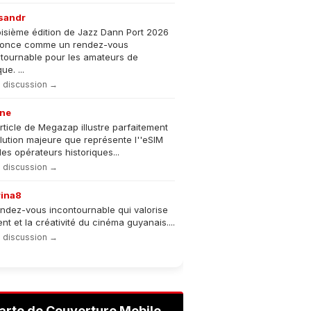
sandr
oisième édition de Jazz Dann Port 2026
nonce comme un rendez-vous
tournable pour les amateurs de
e. ...
la discussion →
ne
rticle de Megazap illustre parfaitement
olution majeure que représente l''eSIM
les opérateurs historiques...
la discussion →
rina8
ndez-vous incontournable qui valorise
lent et la créativité du cinéma guyanais....
la discussion →
arte de Couverture Mobile