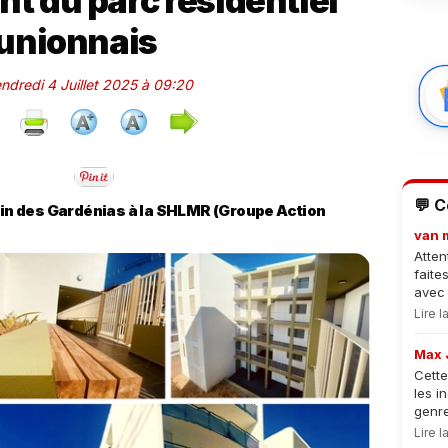
 du parc résidentiel
unionnais
endredi 4 Juillet 2025 à 09:20
💬 
rdin des Gardénias à la SHLMR (Groupe Action
van 
Atten
faite
avec 
Lire 
Max 
Cette
les i
genre
Lire 