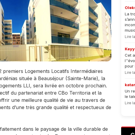
Olek
La tr
s’an
incon
musiqu
Lire 
Keyy
Cet a
l''év
pour 
 42 premiers Logements Locatifs Intermédiaires
Lire 
ardénias située à Beauséjour (Sainte-Marie), la
kata
gements LLI, sera livrée en octobre prochain.
Un re
jectif du partenariat entre CBo Territoria et la
le ta
ir une meilleure qualité de vie au travers de
Lire 
ments d’une très grande qualité et respectueux de
faitement dans le paysage de la ville durable de
C