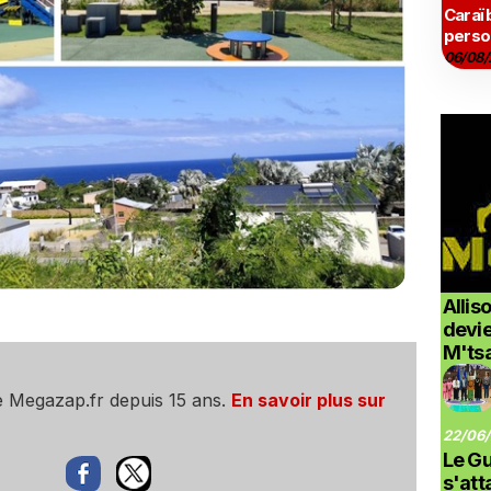
Caraï
perso
06/08/
Allis
devi
M'ts
e Megazap.fr depuis 15 ans.
En savoir plus sur
22/06/
Le G
s'at