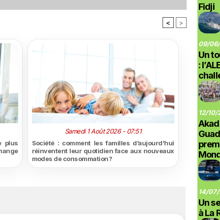
Fidji
<
>
09/06/
Un to
: l’A
chal
12/10/
Akad
Samedi 1 Août 2026 - 07:51
Guad
 plus
Société : comment les familles d’aujourd’hui
prem
hange
réinventent leur quotidien face aux nouveaux
Monde
modes de consommation ?
14/07/
Un se
à La 