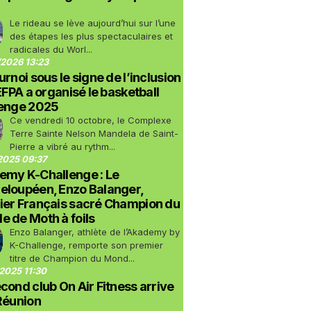
Le rideau se lève aujourd’hui sur l’une
des étapes les plus spectaculaires et
radicales du Worl...
2026 13:23
urnoi sous le signe de l’inclusion
LEFPA a organisé le basketball
lenge 2025
Ce vendredi 10 octobre, le Complexe
Terre Sainte Nelson Mandela de Saint-
Pierre a vibré au rythm...
2025 09:37
emy K-Challenge : Le
eloupéen, Enzo Balanger,
ier Français sacré Champion du
 de Moth à foils
Enzo Balanger, athlète de l’Akademy by
K-Challenge, remporte son premier
titre de Champion du Mond...
2025 11:30
cond club On Air Fitness arrive
Réunion