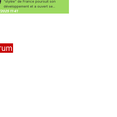
“stylée” de France poursuit son
développement et a ouvert se...
2025 11:41
rum