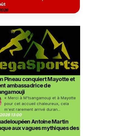
oût
2026
on Pineau conquiert Mayotte et
ent ambassadrice de
angamouji
« Merci à M'tsangamouji et à Mayotte
pour cet accueil chaleureux, cela
m'est rarement arrivé duran...
2026 13:00
uadeloupéen Antoine Martin
taque aux vagues mythiques des