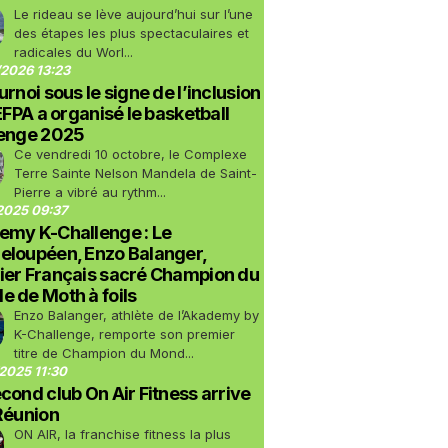
Le rideau se lève aujourd’hui sur l’une
des étapes les plus spectaculaires et
radicales du Worl...
2026 13:23
urnoi sous le signe de l’inclusion
LEFPA a organisé le basketball
lenge 2025
Ce vendredi 10 octobre, le Complexe
Terre Sainte Nelson Mandela de Saint-
Pierre a vibré au rythm...
2025 09:37
emy K-Challenge : Le
eloupéen, Enzo Balanger,
ier Français sacré Champion du
 de Moth à foils
Enzo Balanger, athlète de l’Akademy by
K-Challenge, remporte son premier
titre de Champion du Mond...
2025 11:30
cond club On Air Fitness arrive
Réunion
ON AIR, la franchise fitness la plus