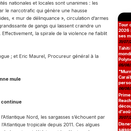
tés nationales et locales sont unanimes : les
ar le narcotrafic qui génère une hausse
cides, « mur de délinquance », circulation d’armes
Tour c
grandissante de gangs qui laissent craindre un
2026 :
ffectivement, la spirale de la violence ne faiblit
ses m
31/07/
Tahiti
mondia
ogue ; et Eric Maurel, Procureur général à la
Polyné
05/08/
"Murmu
Caraï
enne mule
perso
06/08/
Prime
Reach
s continue
décou
d'aoû
’Atlantique Nord, les sargasses s’échouent par
31/07/
Disne
 l’Atlantique tropicale depuis 2011. Ces algues
saison