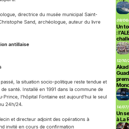
ologue, directrice du musée municipal Saint-
09/06/
 Christophe Sand, archéologue, auteur du livre
Un to
: l’A
chal
on antillaise
12/10/
s
Akad
Guad
prem
 passé, la situation socio-politique reste tendue et
Monde
s de santé. Installé en 1991 dans la commune de
u-Prince, l’hôpital Fontaine est aujourd’hui le seul
nu 24h/24.
14/07/
Un se
in et directeur adjoint des opérations à
à La 
d invité en cours de confirmation