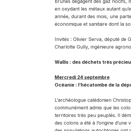
brunes dégagent des gaz nocifs, m
en oxydant les métaux autant qu’el
année, durant des mois, une partie
économique et sanitaire dont la sol
Invités : Olivier Serva, député de
Charlotte Gully, ingénieure agron
Wallis : des déchets très précie
Mercredi 24 septembre
Océanie : l’hécatombe de la dép
L’archéologue calédonien Christoph
communément admis que les colons
territoires très peu peuplés. Il 
des colons a été à l’origine d’un
des populations autochtones ont d