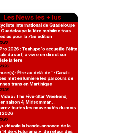
Les News les + lus
ycliste international de Guadeloupe
 Guadeloupe la 1ère mobilise tous
édias pour la 75e édition
2026
 Pro 2026 : Teahupo'o accueille l'élite
le du surf, à vivre en direct sur
sie la 1ère
2026
re(s) : Être au-delà-de" : Canal+
bes met en lumière les parcours de
nnes trans en Martinique
2026
 Video : The Five-Star Weekend,
er saison 4, Midsommar…
vrez toutes les nouveautés du mois
t 2026
2026
y+ dévoile la bande-annonce de la
 14 de « Futurama », de retour dès