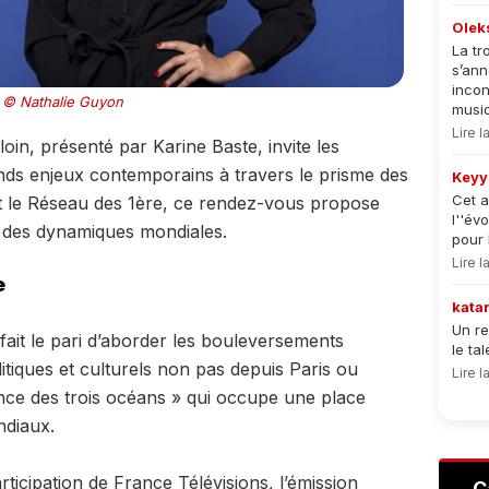
Olek
La tr
s’an
incon
© Nathalie Guyon
musiqu
Lire 
oin, présenté par Karine Baste, invite les
ands enjeux contemporains à travers le prisme des
Keyy
Cet a
t le Réseau des 1ère, ce rendez-vous propose
l''év
le des dynamiques mondiales.
pour 
Lire 
e
kata
Un re
 fait le pari d’aborder les bouleversements
le ta
tiques et culturels non pas depuis Paris ou
Lire 
ance des trois océans » qui occupe une place
ndiaux.
ticipation de France Télévisions, l’émission
C