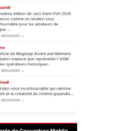
sandr
oisième édition de Jazz Dann Port 2026
nonce comme un rendez-vous
tournable pour les amateurs de
e. ...
la discussion →
ne
rticle de Megazap illustre parfaitement
olution majeure que représente l''eSIM
les opérateurs historiques...
la discussion →
rina8
ndez-vous incontournable qui valorise
lent et la créativité du cinéma guyanais....
la discussion →
arte de Couverture Mobile