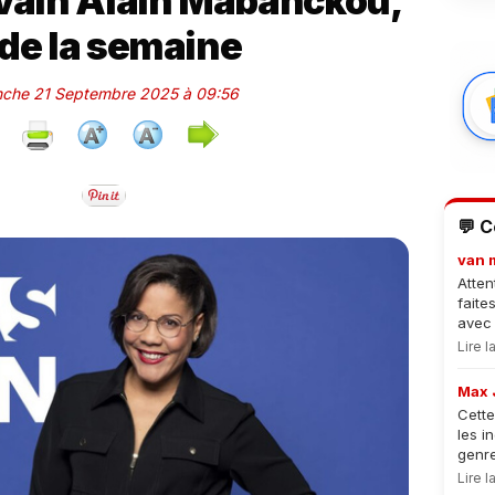
ivain Alain Mabanckou,
 de la semaine
anche 21 Septembre 2025 à 09:56
💬 
van 
Atten
faite
avec 
Lire 
Max 
Cette
les i
genre
Lire 