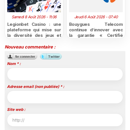
Samedi 8 Août 2026 - 11:06
Jeudi 6 Août 2026 - 07:40
Legionbet Casino : une
Bouygues Telecom
plateforme qui mise sur
continue d’innover avec
la diversité des jeux et
la garantie « Certifié
des promotions
moins cher ou remboursé
attractives
»
Nouveau commentaire :
Nom * :
Adresse email (non publiée) * :
Site web :