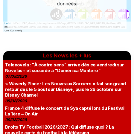
Les News les + lus
Telenovela : "À contre sens" arrive dès ce vendredi sur
Novelas+ et succède à "Doménica Montero"
07/08/2026
« Waverly Place : Les Nouveaux Sorciers » fait son grand
retour dès le 5 août sur Disney+, puis le 26 octobre sur
Disney Channel
05/08/2026
France 4 diffuse le concert de Sya capté lors du Festival
La 1ère – On Air
09/08/2026
Droits TV Football 2026/2027 : Qui diffuse quoi ? La
nouvelle carte du football à la télévision