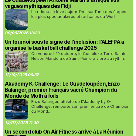
Le Guadeloupéen Antoine Martin s'attaque aux
vagues mythiques des Fidji
Le rideau se lève aujourd’hui sur l’une des étapes
les plus spectaculaires et radicales du Worl...
09/06/2026 13:23
Un tournoi sous le signe de l’inclusion : l’ALEFPA a
organisé le basketball challenge 2025
Ce vendredi 10 octobre, le Complexe Terre Sainte
Nelson Mandela de Saint-Pierre a vibré au rythm...
12/10/2025 09:37
Akademy K-Challenge : Le Guadeloupéen, Enzo
Balanger, premier Français sacré Champion du
Monde de Moth à foils
Enzo Balanger, athlète de l’Akademy by K-
Challenge, remporte son premier titre de Champion
du Mond...
14/07/2025 11:30
Un second club On Air Fitness arrive à La Réunion