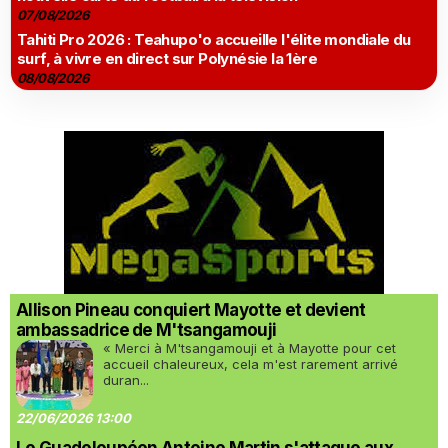
07/08/2026
Tahiti Pro 2026 : Teahupo'o accueille l'élite mondiale du
surf, à vivre en direct sur Polynésie la 1ère
08/08/2026
Allison Pineau conquiert Mayotte et devient
ambassadrice de M'tsangamouji
« Merci à M'tsangamouji et à Mayotte pour cet
accueil chaleureux, cela m'est rarement arrivé
duran...
22/06/2026 13:00