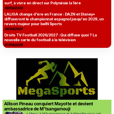
surf, à vivre en direct sur Polynésie la 1ère
08/08/2026
LALIGA change d'ère en France : DAZN et Disney+
diffuseront le championnat espagnol jusqu'en 2029, un
revers majeur pour beIN Sports
06/08/2026
Droits TV Football 2026/2027 : Qui diffuse quoi ? La
nouvelle carte du football à la télévision
07/08/2026
Allison Pineau conquiert Mayotte et devient
ambassadrice de M'tsangamouji
« Merci à M'tsangamouji et à Mayotte pour cet