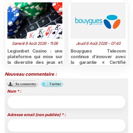
Samedi 8 Août 2026 - 11:06
Jeudi 6 Août 2026 - 07:40
Legionbet Casino : une
Bouygues Telecom
plateforme qui mise sur
continue d’innover avec
la diversité des jeux et
la garantie « Certifié
des promotions
moins cher ou remboursé
attractives
»
Nouveau commentaire :
Nom * :
Adresse email (non publiée) * :