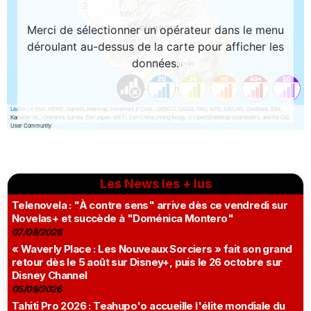
Les News les + lus
Telenovela : "À contre sens" arrive dès ce vendredi sur
Novelas+ et succède à "Doménica Montero"
07/08/2026
« Waverly Place : Les Nouveaux Sorciers » fait son grand
retour dès le 5 août sur Disney+, puis le 26 octobre sur
Disney Channel
05/08/2026
Tahiti Pro 2026 : Teahupo'o accueille l'élite mondiale du