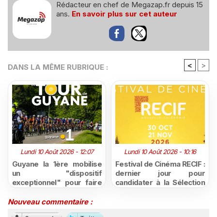
Rédacteur en chef de Megazap.fr depuis 15
ans.
En savoir plus sur cet auteur
<
>
DANS LA MÊME RUBRIQUE :
Lundi 10 Août 2026 - 12:07
Lundi 10 Août 2026 - 10:16
Guyane la 1ère mobilise
Festival de Cinéma RECIF :
un "dispositif
dernier jour pour
exceptionnel" pour faire
candidater à la Sélection
vivre le Tour de Guyane
Pacifique 2026, ouverte
2026
aux créations de
Nouveau commentaire :
Nouvelle-Calédonie et de