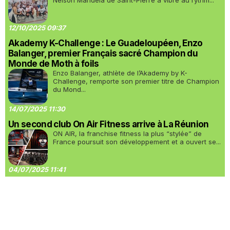
Nelson Mandela de Saint-Pierre a vibré au rythm...
12/10/2025 09:37
Akademy K-Challenge : Le Guadeloupéen, Enzo
Balanger, premier Français sacré Champion du
Monde de Moth à foils
Enzo Balanger, athlète de l’Akademy by K-
Challenge, remporte son premier titre de Champion
du Mond...
14/07/2025 11:30
Un second club On Air Fitness arrive à La Réunion
ON AIR, la franchise fitness la plus “stylée” de
France poursuit son développement et a ouvert se...
04/07/2025 11:41