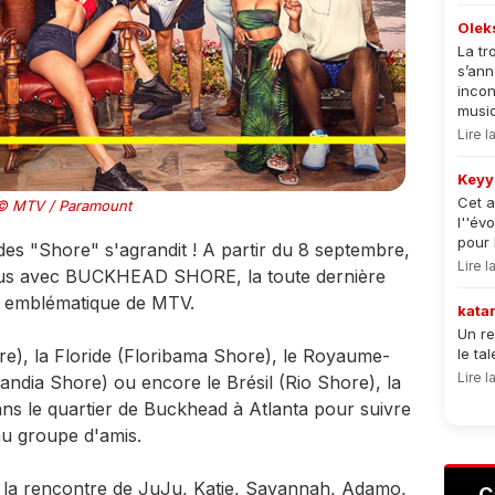
Olek
La tr
s’an
incon
musiqu
Lire 
Keyy
Cet a
© MTV / Paramount
l''év
pour 
 des "Shore" s'agrandit ! A partir du 8 septembre,
Lire 
vous avec BUCKHEAD SHORE, la toute dernière
ise emblématique de MTV.
kata
Un re
e), la Floride (Floribama Shore), le Royaume-
le ta
Lire 
andia Shore) ou encore le Brésil (Rio Shore), la
ans le quartier de Buckhead à Atlanta pour suivre
au groupe d'amis.
 à la rencontre de JuJu, Katie, Savannah, Adamo,
C