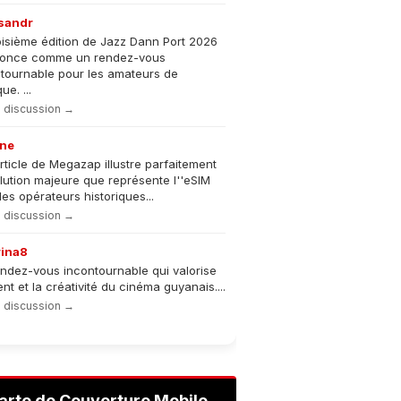
sandr
oisième édition de Jazz Dann Port 2026
nonce comme un rendez-vous
tournable pour les amateurs de
e. ...
la discussion →
ne
rticle de Megazap illustre parfaitement
olution majeure que représente l''eSIM
les opérateurs historiques...
la discussion →
rina8
ndez-vous incontournable qui valorise
lent et la créativité du cinéma guyanais....
la discussion →
arte de Couverture Mobile