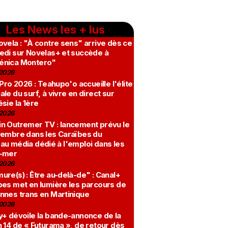
Les News les + lus
vela : "À contre sens" arrive dès ce
edi sur Novelas+ et succède à
nica Montero"
2026
 Pro 2026 : Teahupo'o accueille l'élite
le du surf, à vivre en direct sur
sie la 1ère
2026
n Outremer TV : lancement prévu le
vembre dans les Caraïbes du
au média dédié à l'emploi dans les
-mer
2026
re(s) : Être au-delà-de" : Canal+
bes met en lumière les parcours de
nnes trans en Martinique
2026
y+ dévoile la bande-annonce de la
 14 de « Futurama », de retour dès