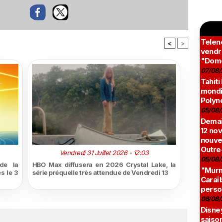
Teleno
<
>
vendr
"Domé
07/08/
Tahiti
mondia
Polyné
05/08/
Demai
12 no
nouve
Outre
Vendredi 31 Juillet 2026 - 12:03
05/08/
de la
HBO Max diffusera en 2026 Crystal Lake, la
"Murmu
s le 3
série préquelle très attendue de Vendredi 13
Caraï
perso
06/08/
Disne
saison