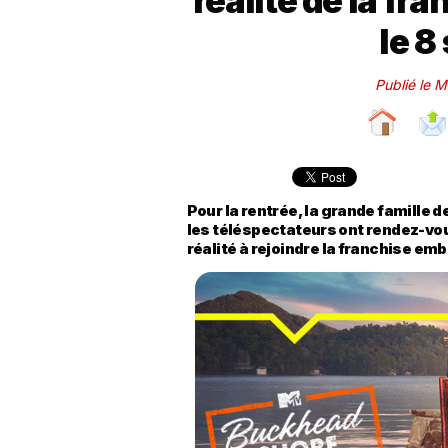
réalité de la fr
le 8
Publié le 
Pour la rentrée, la grande famille 
les téléspectateurs ont rendez-vo
réalité à rejoindre la franchise e