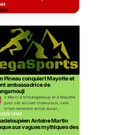
oût
2026
on Pineau conquiert Mayotte et
ent ambassadrice de
angamouji
« Merci à M'tsangamouji et à Mayotte
pour cet accueil chaleureux, cela
m'est rarement arrivé duran...
2026 13:00
uadeloupéen Antoine Martin
taque aux vagues mythiques des