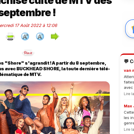
anchise culte de MTV dès
 septembre !
Mercredi 17 Août 2022 à 12:06
💬 
des "Shore" s'agrandit ! A partir du 8 septembre,
us avec BUCKHEAD SHORE, la toute dernière télé-
van 
mblématique de MTV.
Atten
faite
avec 
Lire 
Max 
Cette
les i
genre
Lire 