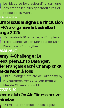
Le rideau se lève aujourd’hui sur l’une
des étapes les plus spectaculaires et
radicales du Worl...
2026 13:23
urnoi sous le signe de l’inclusion
LEFPA a organisé le basketball
lenge 2025
Ce vendredi 10 octobre, le Complexe
Terre Sainte Nelson Mandela de Saint-
Pierre a vibré au rythm...
2025 09:37
emy K-Challenge : Le
eloupéen, Enzo Balanger,
ier Français sacré Champion du
 de Moth à foils
Enzo Balanger, athlète de l’Akademy by
K-Challenge, remporte son premier
titre de Champion du Mond...
2025 11:30
cond club On Air Fitness arrive
Réunion
ON AIR, la franchise fitness la plus