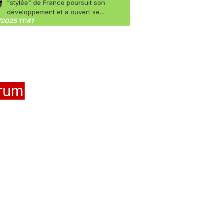
“stylée” de France poursuit son
développement et a ouvert se...
2025 11:41
rum