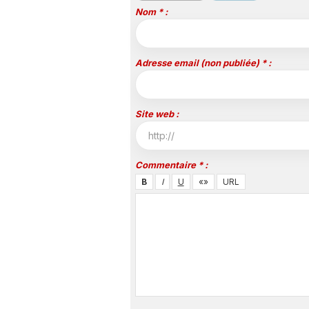
Nom * :
Adresse email (non publiée) * :
Site web :
Commentaire * :