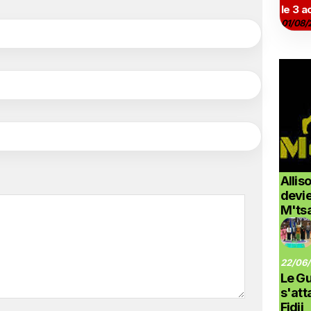
le 3 a
01/08/
Allis
devi
M'ts
22/06/
Le G
s'at
Fidji