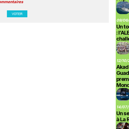
commentaires
09/06/
Un to
: l’A
chal
12/10/
Akad
Guad
prem
Monde
14/07/
Un se
à La 