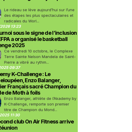
Le rideau se lève aujourd’hui sur l’une
des étapes les plus spectaculaires et
radicales du Worl...
2026 13:23
urnoi sous le signe de l’inclusion
LEFPA a organisé le basketball
lenge 2025
Ce vendredi 10 octobre, le Complexe
Terre Sainte Nelson Mandela de Saint-
Pierre a vibré au rythm...
2025 09:37
emy K-Challenge : Le
eloupéen, Enzo Balanger,
ier Français sacré Champion du
 de Moth à foils
Enzo Balanger, athlète de l’Akademy by
K-Challenge, remporte son premier
titre de Champion du Mond...
2025 11:30
cond club On Air Fitness arrive
Réunion