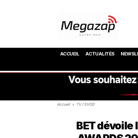
ACCUEIL
ACTUALITÉS
NEWSL
Accueil
>
TV / SVOD
BET dévoile