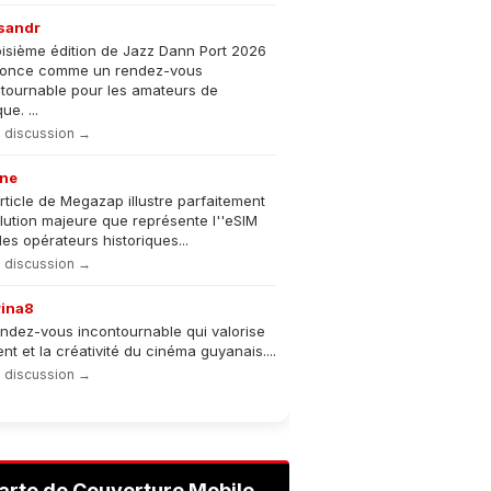
sandr
oisième édition de Jazz Dann Port 2026
nonce comme un rendez-vous
tournable pour les amateurs de
e. ...
la discussion →
ne
rticle de Megazap illustre parfaitement
olution majeure que représente l''eSIM
les opérateurs historiques...
la discussion →
rina8
ndez-vous incontournable qui valorise
lent et la créativité du cinéma guyanais....
la discussion →
arte de Couverture Mobile