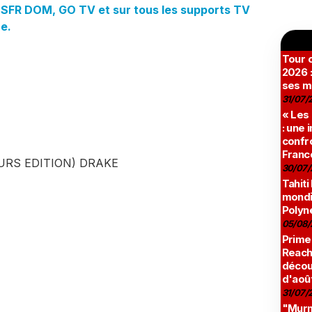
SFR DOM, GO TV et sur tous les supports TV
e.
Tour c
2026 :
ses m
31/07/
« Les
: une
confro
Franc
URS EDITION) DRAKE
30/07/
Tahiti
mondia
Polyné
05/08/
Prime
Reach
décou
d'aoû
31/07/
"Murmu