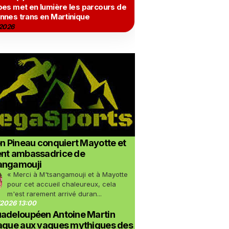
bes met en lumière les parcours de
nnes trans en Martinique
2026
on Pineau conquiert Mayotte et
ent ambassadrice de
angamouji
« Merci à M'tsangamouji et à Mayotte
pour cet accueil chaleureux, cela
m'est rarement arrivé duran...
2026 13:00
uadeloupéen Antoine Martin
taque aux vagues mythiques des