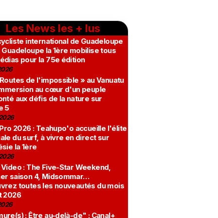
Les News les + lus
ycliste international de Guadeloupe
 Guadeloupe la 1ère mobilise tous
édias pour la 75e édition
2026
 Routes de l'impossible » au Vanuatu
 immersion au cœur d'un peuple
nté aux défis de la nature sur
e 5
2026
 Pro 2026 : Teahupo'o accueille l'élite
le du surf, à vivre en direct sur
sie la 1ère
2026
 Video : The Five-Star Weekend,
er saison 4, Midsommar…
vrez toutes les nouveautés du mois
t 2026
2026
re(s) : Être au-delà-de" : Canal+