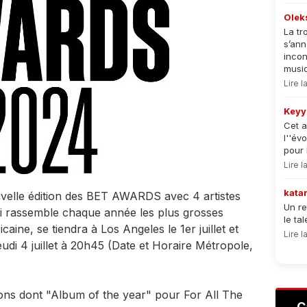
Olek
La tr
s’an
incon
musiqu
Lire 
Keyy
Cet a
l''év
pour 
Lire 
kata
velle édition des BET AWARDS avec 4 artistes
Un re
qui rassemble chaque année les plus grosses
le ta
aine, se tiendra à Los Angeles le 1er juillet et
Lire 
udi 4 juillet à 20h45 (Date et Horaire Métropole,
ons dont "Album of the year" pour For All The
C