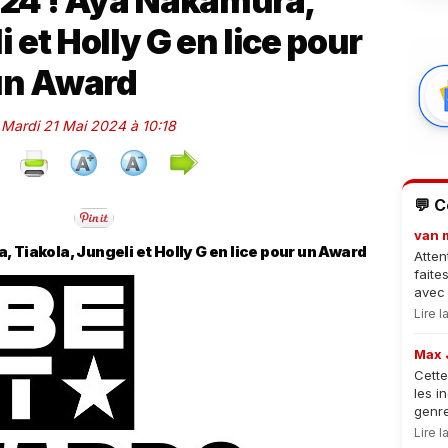
4 ! Aya Nakamura,
 et Holly G en lice pour
un Award
e Mardi 21 Mai 2024 à 10:18
💬 
van 
 Tiakola, Jungeli et Holly G en lice pour un Award
Atten
faite
avec 
Lire 
Max 
Cette
les i
genre
Lire 