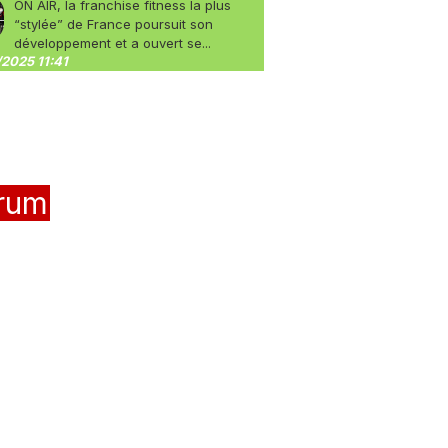
ON AIR, la franchise fitness la plus
“stylée” de France poursuit son
développement et a ouvert se...
2025 11:41
rum