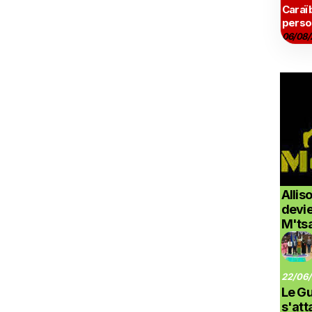
Caraï
perso
06/08/
Allis
devi
M'ts
22/06/
Le G
s'at