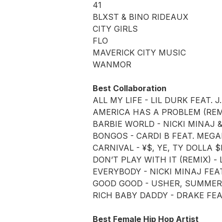
41
BLXST & BINO RIDEAUX
CITY GIRLS
FLO
MAVERICK CITY MUSIC
WANMOR
Best Collaboration
ALL MY LIFE - LIL DURK FEAT. J
AMERICA HAS A PROBLEM (REM
BARBIE WORLD - NICKI MINAJ &
BONGOS - CARDI B FEAT. MEG
CARNIVAL - ¥$, YE, TY DOLLA $
DON’T PLAY WITH IT (REMIX) -
EVERYBODY - NICKI MINAJ FEAT
GOOD GOOD - USHER, SUMMER 
RICH BABY DADDY - DRAKE FEA
Best Female Hip Hop Artist