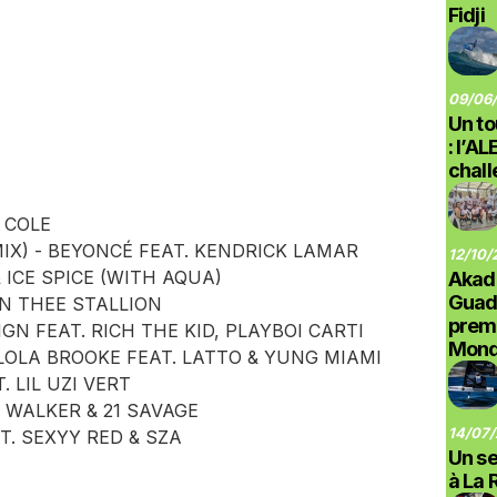
Fidji
09/06/
Un to
: l’A
chal
. COLE
IX) - BEYONCÉ FEAT. KENDRICK LAMAR
12/10/
 ICE SPICE (WITH AQUA)
Akad
Guad
AN THEE STALLION
prem
IGN FEAT. RICH THE KID, PLAYBOI CARTI
Monde
 LOLA BROOKE FEAT. LATTO & YUNG MIAMI
. LIL UZI VERT
WALKER & 21 SAVAGE
14/07/
T. SEXYY RED & SZA
Un se
à La 