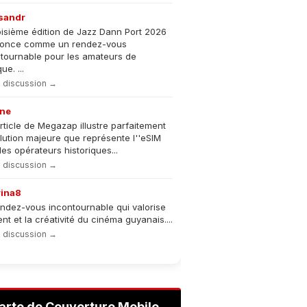
sandr
oisième édition de Jazz Dann Port 2026
nonce comme un rendez-vous
tournable pour les amateurs de
e. ...
la discussion →
ne
rticle de Megazap illustre parfaitement
olution majeure que représente l''eSIM
les opérateurs historiques...
la discussion →
rina8
ndez-vous incontournable qui valorise
lent et la créativité du cinéma guyanais....
la discussion →
arte de Couverture Mobile