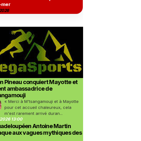
-mer
2026
on Pineau conquiert Mayotte et
ent ambassadrice de
angamouji
« Merci à M'tsangamouji et à Mayotte
pour cet accueil chaleureux, cela
m'est rarement arrivé duran...
2026 13:00
uadeloupéen Antoine Martin
taque aux vagues mythiques des