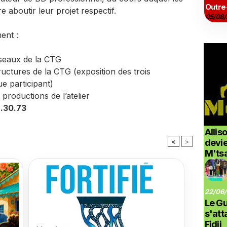
Outre
e aboutir leur projet respectif.
05/08/
ent :
éseaux de la CTG
uctures de la CTG (exposition des trois
e participant)
productions de l’atelier
9.30.73
Allis
<
>
devi
M'ts
22/06/
Le G
s'at
Fidji