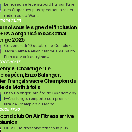
Le rideau se lève aujourd’hui sur l’une
des étapes les plus spectaculaires et
radicales du Worl...
2026 13:23
urnoi sous le signe de l’inclusion
LEFPA a organisé le basketball
lenge 2025
Ce vendredi 10 octobre, le Complexe
Terre Sainte Nelson Mandela de Saint-
Pierre a vibré au rythm...
2025 09:37
emy K-Challenge : Le
eloupéen, Enzo Balanger,
ier Français sacré Champion du
 de Moth à foils
Enzo Balanger, athlète de l’Akademy by
K-Challenge, remporte son premier
titre de Champion du Mond...
2025 11:30
cond club On Air Fitness arrive
Réunion
ON AIR, la franchise fitness la plus