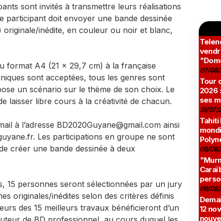
ants sont invités à transmettre leurs réalisations
e participant doit envoyer une bande dessinée
originale/inédite, en couleur ou noir et blanc,
Teleno
vendr
"Domé
 au format A4 (21 x 29,7 cm) à la française
07/08/
echniques sont acceptées, tous les genres sont
Tour c
pose un scénario sur le thème de son choix. Le
2026 :
ses m
de laisser libre cours à la créativité de chacun.
31/07/
Tahiti
mail à l’adresse BD2020Guyane@gmail.com ainsi
mondia
yane.fr. Les participations en groupe ne sont
Polyné
e de créer une bande dessinée à deux
05/08/
"Murmu
Caraï
perso
s, 15 personnes seront sélectionnées par un jury
06/08/
es originales/inédites selon des critères définis
Demai
eurs des 15 meilleurs travaux bénéficieront d’un
12 no
nouve
auteur de BD professionnel, au cours duquel les