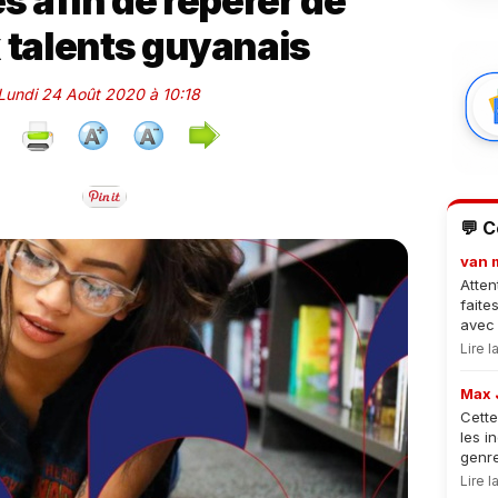
s afin de repérer de
talents guyanais
 Lundi 24 Août 2020 à 10:18
💬 
van 
Atten
faite
avec 
Lire 
Max 
Cette
les i
genre
Lire 