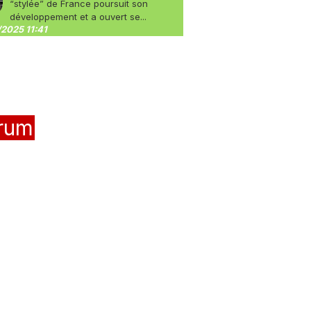
“stylée” de France poursuit son
développement et a ouvert se...
2025 11:41
rum