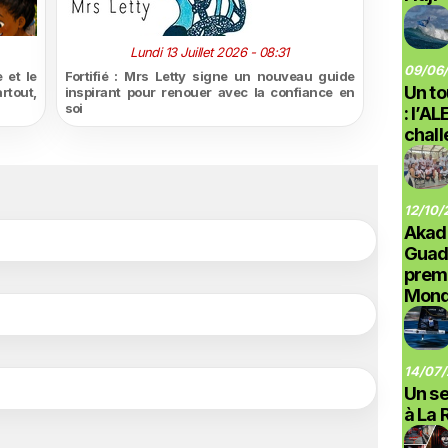
Lundi 13 Juillet 2026 - 08:31
09/06/
 et le
Fortifié : Mrs Letty signe un nouveau guide
Un to
rtout,
inspirant pour renouer avec la confiance en
soi
: l’A
chal
12/10/
Akad
Guad
prem
Monde
14/07/
Un se
à La 