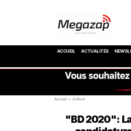
ACCUEIL
ACTUALITÉS
NEWSL
Accueil
>
Culture
"BD 2020": La