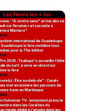
Les News les + lus
vela : "À contre sens" arrive dès ce
edi sur Novelas+ et succède à
nica Montero"
2026
ycliste international de Guadeloupe
 Guadeloupe la 1ère mobilise tous
édias pour la 75e édition
2026
 Pro 2026 : Teahupo'o accueille l'élite
le du surf, à vivre en direct sur
sie la 1ère
2026
re(s) : Être au-delà-de" : Canal+
bes met en lumière les parcours de
nnes trans en Martinique
2026
n Outremer TV : lancement prévu le
vembre dans les Caraïbes du
au média dédié à l'emploi dans les