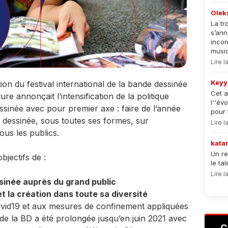
Olek
La tr
s’an
incon
musiqu
Lire 
Keyy
tion du festival international de la bande dessinée
Cet a
re annonçait l’intensification de la politique
l''év
ssinée avec pour premier axe : faire de l’année
pour 
dessinée, sous toutes ses formes, sur
Lire 
ous les publics.
kata
Un re
jectifs de :
le ta
Lire 
sinée auprès du grand public
et la création dans toute sa diversité
ovid19 et aux mesures de confinement appliquées
de la BD a été prolongée jusqu’en juin 2021 avec
C