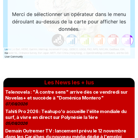
Les News les + lus
Telenovela : "À contre sens" arrive dès ce vendredi sur
Novelas+ et succède à "Doménica Montero"
07/08/2026
Tahiti Pro 2026 : Teahupo'o accueille l'élite mondiale du
surf, à vivre en direct sur Polynésie la 1ère
05/08/2026
Demain Outremer TV : lancement prévu le 12 novembre
dans les Caraïbes du nouveau média dédié à l'emploi