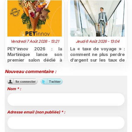
Vendredi 7 Août 2026 - 13:21
Jeudi 6 Août 2026 - 13:04
PEY’innov 2026 : la
La « taxe de voyage » :
Martinique lance son
comment ne plus perdre
premier salon dédié à
d’argent sur les taux de
l'innovation
change défavorables
agroalimentaire
Nouveau commentaire :
Nom * :
Adresse email (non publiée) * :