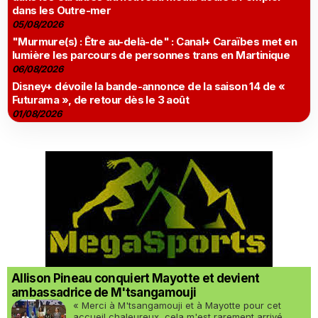
dans les Outre-mer
05/08/2026
"Murmure(s) : Être au-delà-de" : Canal+ Caraïbes met en
lumière les parcours de personnes trans en Martinique
06/08/2026
Disney+ dévoile la bande-annonce de la saison 14 de «
Futurama », de retour dès le 3 août
01/08/2026
Allison Pineau conquiert Mayotte et devient
ambassadrice de M'tsangamouji
« Merci à M'tsangamouji et à Mayotte pour cet
accueil chaleureux, cela m'est rarement arrivé