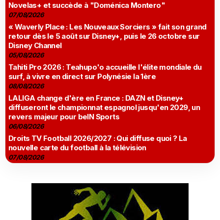
Novelas+ et succède à "Doménica Montero"
07/08/2026
« Waverly Place : Les Nouveaux Sorciers » fait son grand
retour dès le 5 août sur Disney+, puis le 26 octobre sur
Disney Channel
05/08/2026
Tahiti Pro 2026 : Teahupo'o accueille l'élite mondiale du
surf, à vivre en direct sur Polynésie la 1ère
08/08/2026
LALIGA change d'ère en France : DAZN et Disney+
diffuseront le championnat espagnol jusqu'en 2029, un
revers majeur pour beIN Sports
06/08/2026
Droits TV Football 2026/2027 : Qui diffuse quoi ? La
nouvelle carte du football à la télévision
07/08/2026