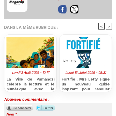
<
>
DANS LA MÊME RUBRIQUE :
Lundi 3 Août 2026 - 10:17
Lundi 13 Juillet 2026 - 08:31
La Ville de Pamandzi
Fortifié : Mrs Letty signe
célèbre la lecture et le
un nouveau guide
numérique avec le
inspirant pour renouer
programme « Lire
avec la confiance en soi
partout, lire pour tous »
Nouveau commentaire :
Nom * :