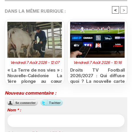
<
>
DANS LA MÊME RUBRIQUE :
Vendredi 7 Août 2026 - 12:07
Vendredi 7 Août 2026 - 10:16
« La Terre de nos vies » :
Droits TV Football
Nouvelle-Calédonie La
2026/2027 : Qui diffuse
1ère plonge au cœur
quoi ? La nouvelle carte
d'une ruralité en pleine
du football à la télévision
mutation
Nouveau commentaire :
Nom * :