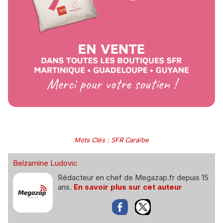
Mots Clés
:
SFR Caraïbe
Belzamine Ludovic
Rédacteur en chef de Megazap.fr depuis 15
ans.
En savoir plus sur cet auteur