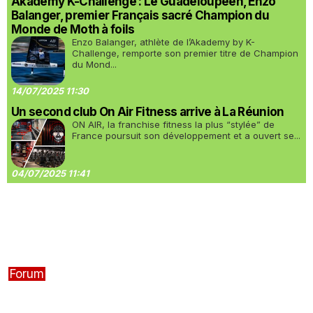
Akademy K-Challenge : Le Guadeloupéen, Enzo
Balanger, premier Français sacré Champion du
Monde de Moth à foils
Enzo Balanger, athlète de l’Akademy by K-
Challenge, remporte son premier titre de Champion
du Mond...
14/07/2025 11:30
Un second club On Air Fitness arrive à La Réunion
ON AIR, la franchise fitness la plus “stylée” de
France poursuit son développement et a ouvert se...
04/07/2025 11:41
Forum