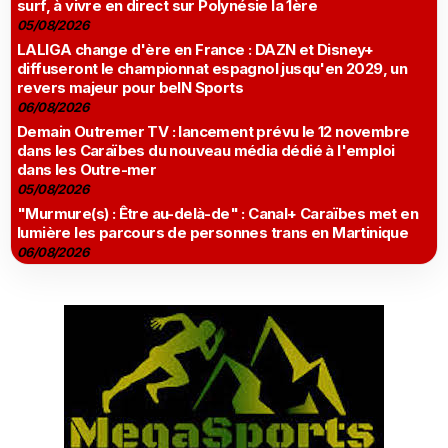
surf, à vivre en direct sur Polynésie la 1ère
05/08/2026
LALIGA change d'ère en France : DAZN et Disney+
diffuseront le championnat espagnol jusqu'en 2029, un
revers majeur pour beIN Sports
06/08/2026
Demain Outremer TV : lancement prévu le 12 novembre
dans les Caraïbes du nouveau média dédié à l'emploi
dans les Outre-mer
05/08/2026
"Murmure(s) : Être au-delà-de" : Canal+ Caraïbes met en
lumière les parcours de personnes trans en Martinique
06/08/2026