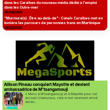
dans les Caraïbes du nouveau média dédié à l'emploi
dans les Outre-mer
05/08/2026
"Murmure(s) : Être au-delà-de" : Canal+ Caraïbes met en
lumière les parcours de personnes trans en Martinique
06/08/2026
Allison Pineau conquiert Mayotte et devient
ambassadrice de M'tsangamouji
« Merci à M'tsangamouji et à Mayotte pour cet
accueil chaleureux, cela m'est rarement arrivé
duran...