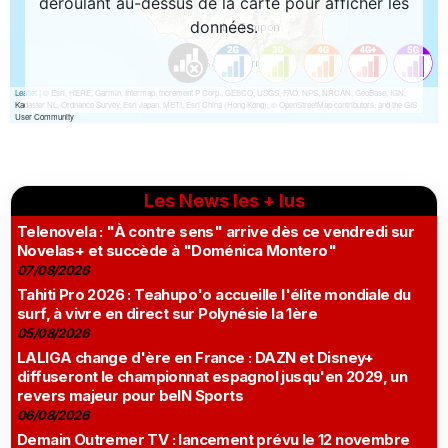
Les News les + lus
Telenovela : "À contre sens" arrive dès ce vendredi sur
Novelas+ et succède à "Doménica Montero"
07/08/2026
Tahiti Pro 2026 : Teahupo'o accueille l'élite mondiale du
surf, à vivre en direct sur Polynésie la 1ère
05/08/2026
LALIGA change d'ère en France : DAZN et Disney+
diffuseront le championnat espagnol jusqu'en 2029, un
revers majeur pour beIN Sports
06/08/2026
Demain Outremer TV : lancement prévu le 12 novembre