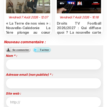
Vendredi 7 Août 2026 - 12:07
Vendredi 7 Août 2026 - 10:16
« La Terre de nos vies » :
Droits TV Football
Nouvelle-Calédonie La
2026/2027 : Qui diffuse
1ère plonge au cœur
quoi ? La nouvelle carte
d'une ruralité en pleine
du football à la télévision
mutation
Nouveau commentaire :
Nom * :
Adresse email (non publiée) * :
Site web :