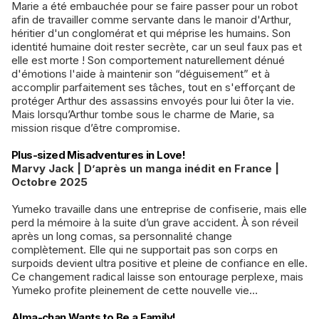
Marie a été embauchée pour se faire passer pour un robot
afin de travailler comme servante dans le manoir d'Arthur,
héritier d'un conglomérat et qui méprise les humains. Son
identité humaine doit rester secrète, car un seul faux pas et
elle est morte ! Son comportement naturellement dénué
d'émotions l'aide à maintenir son “déguisement” et à
accomplir parfaitement ses tâches, tout en s'efforçant de
protéger Arthur des assassins envoyés pour lui ôter la vie.
Mais lorsqu’Arthur tombe sous le charme de Marie, sa
mission risque d’être compromise.
Plus-sized Misadventures in Love!
Marvy Jack | D’après un manga inédit en France |
Octobre 2025
Yumeko travaille dans une entreprise de confiserie, mais elle
perd la mémoire à la suite d’un grave accident. À son réveil
après un long comas, sa personnalité change
complètement. Elle qui ne supportait pas son corps en
surpoids devient ultra positive et pleine de confiance en elle.
Ce changement radical laisse son entourage perplexe, mais
Yumeko profite pleinement de cette nouvelle vie…
Alma-chan Wants to Be a Family!