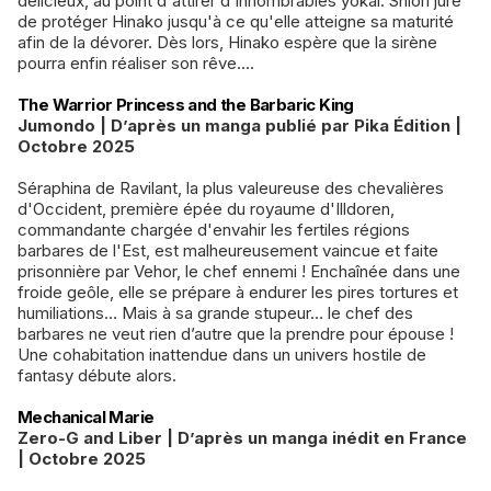
délicieux, au point d'attirer d'innombrables yôkai. Shiori jure
de protéger Hinako jusqu'à ce qu'elle atteigne sa maturité
afin de la dévorer. Dès lors, Hinako espère que la sirène
pourra enfin réaliser son rêve....
The Warrior Princess and the Barbaric King
Jumondo | D’après un manga publié par Pika Édition |
Octobre 2025
Séraphina de Ravilant, la plus valeureuse des chevalières
d'Occident, première épée du royaume d'Illdoren,
commandante chargée d'envahir les fertiles régions
barbares de l'Est, est malheureusement vaincue et faite
prisonnière par Vehor, le chef ennemi ! Enchaînée dans une
froide geôle, elle se prépare à endurer les pires tortures et
humiliations… Mais à sa grande stupeur… le chef des
barbares ne veut rien d’autre que la prendre pour épouse !
Une cohabitation inattendue dans un univers hostile de
fantasy débute alors.
Mechanical Marie
Zero-G and Liber | D’après un manga inédit en France
| Octobre 2025