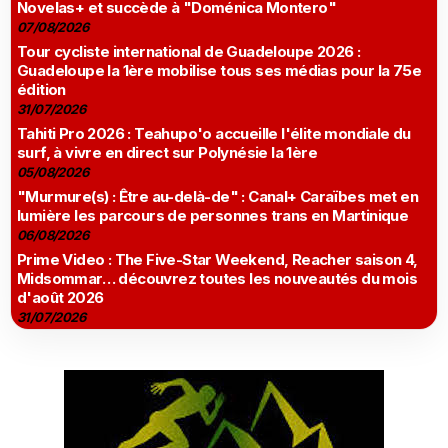
Novelas+ et succède à "Doménica Montero"
07/08/2026
Tour cycliste international de Guadeloupe 2026 :
Guadeloupe la 1ère mobilise tous ses médias pour la 75e
édition
31/07/2026
Tahiti Pro 2026 : Teahupo'o accueille l'élite mondiale du
surf, à vivre en direct sur Polynésie la 1ère
05/08/2026
"Murmure(s) : Être au-delà-de" : Canal+ Caraïbes met en
lumière les parcours de personnes trans en Martinique
06/08/2026
Prime Video : The Five-Star Weekend, Reacher saison 4,
Midsommar… découvrez toutes les nouveautés du mois
d'août 2026
31/07/2026