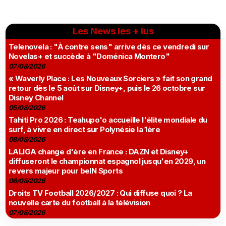
Les News les + lus
Telenovela : "À contre sens" arrive dès ce vendredi sur
Novelas+ et succède à "Doménica Montero"
07/08/2026
« Waverly Place : Les Nouveaux Sorciers » fait son grand
retour dès le 5 août sur Disney+, puis le 26 octobre sur
Disney Channel
05/08/2026
Tahiti Pro 2026 : Teahupo'o accueille l'élite mondiale du
surf, à vivre en direct sur Polynésie la 1ère
08/08/2026
LALIGA change d'ère en France : DAZN et Disney+
diffuseront le championnat espagnol jusqu'en 2029, un
revers majeur pour beIN Sports
06/08/2026
Droits TV Football 2026/2027 : Qui diffuse quoi ? La
nouvelle carte du football à la télévision
07/08/2026