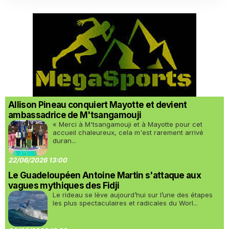
Allison Pineau conquiert Mayotte et devient
ambassadrice de M'tsangamouji
« Merci à M'tsangamouji et à Mayotte pour cet
accueil chaleureux, cela m'est rarement arrivé
duran...
22/06/2026 13:00
Le Guadeloupéen Antoine Martin s'attaque aux
vagues mythiques des Fidji
Le rideau se lève aujourd’hui sur l’une des étapes
les plus spectaculaires et radicales du Worl...