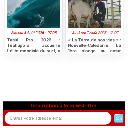
Samedi 8 Août 2026 - 07:08
Vendredi 7 Août 2026 - 12:07
Tahiti Pro 2026 :
« La Terre de nos vies » :
Teahupo'o accueille
Nouvelle-Calédonie La
l'élite mondiale du surf, à
1ère plonge au cœur
vivre en direct sur
d'une ruralité en pleine
Polynésie la 1ère
mutation
Inscription à la newsletter