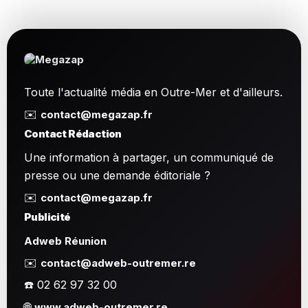
Toute l'actualité média en Outre-Mer et d'ailleurs.
✉️
contact@megazap.fr
Contact Rédaction
Une information à partager, un communiqué de
presse ou une demande éditoriale ?
✉️
contact@megazap.fr
Publicité
Adweb Réunion
✉️
contact@adweb-outremer.re
☎️ 02 62 97 32 00
🌐
www.adweb-outremer.re