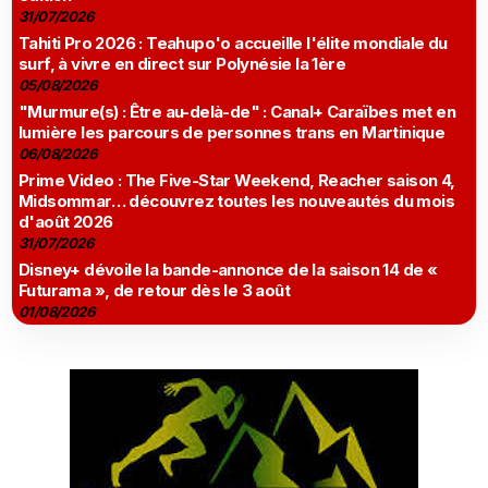
31/07/2026
Tahiti Pro 2026 : Teahupo'o accueille l'élite mondiale du
surf, à vivre en direct sur Polynésie la 1ère
05/08/2026
"Murmure(s) : Être au-delà-de" : Canal+ Caraïbes met en
lumière les parcours de personnes trans en Martinique
06/08/2026
Prime Video : The Five-Star Weekend, Reacher saison 4,
Midsommar… découvrez toutes les nouveautés du mois
d'août 2026
31/07/2026
Disney+ dévoile la bande-annonce de la saison 14 de «
Futurama », de retour dès le 3 août
01/08/2026