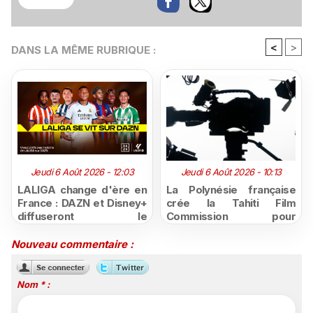
<
>
DANS LA MÊME RUBRIQUE :
Jeudi 6 Août 2026 - 12:03
Jeudi 6 Août 2026 - 10:13
LALIGA change d'ère en
La Polynésie française
France : DAZN et Disney+
crée la Tahiti Film
diffuseront le
Commission pour
championnat espagnol
structurer et promouvoir
jusqu'en 2029, un revers
sa filière audiovisuelle
Nouveau commentaire :
majeur pour beIN Sports
Nom * :