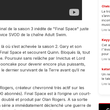
Olek
La tr
s’an
incon
musiqu
inal de la saison 3 inédite de "Final Space" juste
Lire 
rvice SVOD de la chaîne Adult Swim.
Keyy
Cet a
là où s’est achevée la saison 2. Gary et son
l''év
Final Space et secourent Quinn. Bloqués là, tout
pour 
ie. Poursuivi sans relâche par Invictus et Lord
Lire 
ooncake pour devenir encore plus puissants,
kata
c le dernier survivant de la Terre avant qu’il ne
Un re
le ta
Lire 
Rogers, créateur chevronné très actif sur les
0 abonnés). Final Space est à l’origine un court-
, doublé et produit par Olan Rogers. A sa sortie
a série a immédiatement déclenché une guerre de
C