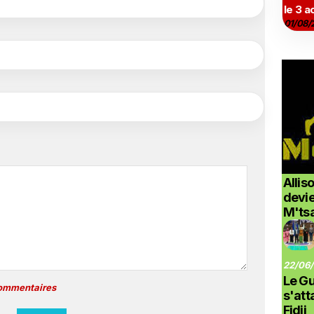
le 3 a
01/08/
Allis
devi
M'ts
22/06/
Le G
commentaires
s'at
Fidji