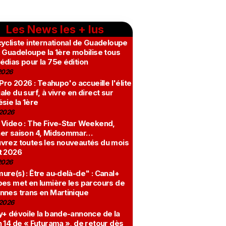
Les News les + lus
ycliste international de Guadeloupe
 Guadeloupe la 1ère mobilise tous
édias pour la 75e édition
2026
 Pro 2026 : Teahupo'o accueille l'élite
le du surf, à vivre en direct sur
sie la 1ère
2026
 Video : The Five-Star Weekend,
er saison 4, Midsommar…
vrez toutes les nouveautés du mois
t 2026
2026
re(s) : Être au-delà-de" : Canal+
bes met en lumière les parcours de
nnes trans en Martinique
2026
y+ dévoile la bande-annonce de la
 14 de « Futurama », de retour dès