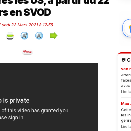
ès les US, à partir du 22
rs en SVOD
 Lundi 22 Mars 2021 à 12:55
💬 
van 
Atten
faite
avec 
Lire 
Max 
Cette
les i
genre
Lire 