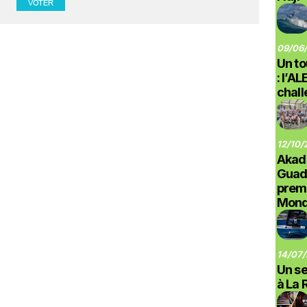
09/06/
Un to
: l’A
chal
12/10/
Akad
Guad
prem
Monde
14/07/
Un se
à La 