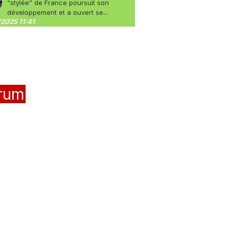
“stylée” de France poursuit son
développement et a ouvert se...
2025 11:41
rum