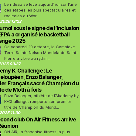
Le rideau se lève aujourd’hui sur l’une
des étapes les plus spectaculaires et
radicales du Worl...
2026 13:23
urnoi sous le signe de l’inclusion
LEFPA a organisé le basketball
lenge 2025
Ce vendredi 10 octobre, le Complexe
Terre Sainte Nelson Mandela de Saint-
Pierre a vibré au rythm...
2025 09:37
emy K-Challenge : Le
eloupéen, Enzo Balanger,
ier Français sacré Champion du
 de Moth à foils
Enzo Balanger, athlète de l’Akademy by
K-Challenge, remporte son premier
titre de Champion du Mond...
2025 11:30
cond club On Air Fitness arrive
Réunion
ON AIR, la franchise fitness la plus