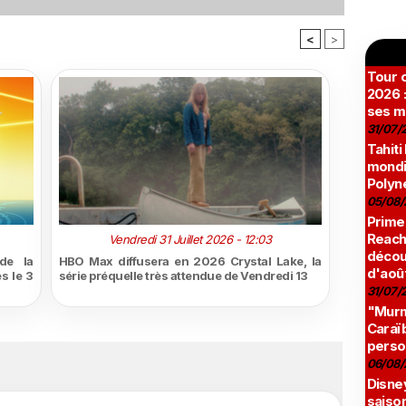
<
>
Tour c
2026 :
ses m
31/07/
Tahiti
mondia
Polyné
05/08/
Prime
Reach
Vendredi 31 Juillet 2026 - 12:03
décou
de la
HBO Max diffusera en 2026 Crystal Lake, la
d'aoû
s le 3
série préquelle très attendue de Vendredi 13
31/07/
"Murmu
Caraï
perso
06/08/
Disne
saison