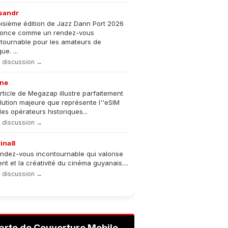
sandr
oisième édition de Jazz Dann Port 2026
nonce comme un rendez-vous
tournable pour les amateurs de
e. ...
la discussion →
ne
rticle de Megazap illustre parfaitement
olution majeure que représente l''eSIM
les opérateurs historiques...
la discussion →
rina8
ndez-vous incontournable qui valorise
lent et la créativité du cinéma guyanais....
la discussion →
arte de Couverture Mobile