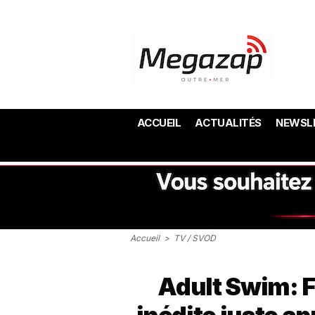
ACCUEIL
ACTUALITÉS
NEWSL
Accueil
>
TV / SVOD
Adult Swim: F