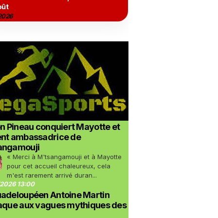
oût
2026
on Pineau conquiert Mayotte et
ent ambassadrice de
angamouji
« Merci à M'tsangamouji et à Mayotte
pour cet accueil chaleureux, cela
m'est rarement arrivé duran...
2026 13:00
uadeloupéen Antoine Martin
taque aux vagues mythiques des