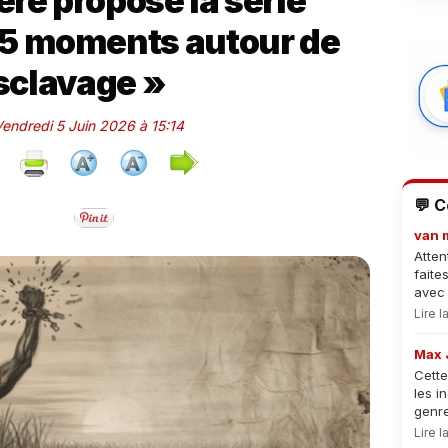
ère propose la série
5 moments autour de
esclavage »
Vendredi 5 Juin 2026 à 15:14
💬 
van 
Atten
faite
avec 
Lire 
Max 
Cette
les i
genre
Lire 