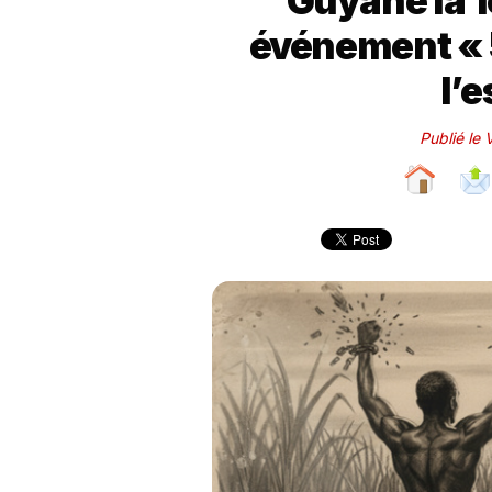
Guyane la 1
événement « 
l’
Publié le 