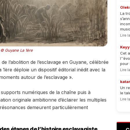
Olek
La tr
s’an
incon
musiqu
Lire 
Keyy
© Guyane La 1ère
Cet a
l''év
de l’abolition de l’esclavage en Guyane, célébrée
pour 
ère déploie un dispositif éditorial inédit avec la
Lire 
5 moments autour de l’esclavage ».
kata
Un re
s supports numériques de la chaîne puis à
le ta
Lire 
ation originale ambitionne d’éclairer les multiples
s résonances demeurent particulièrement
des étapes de l’histoire esclavagiste
C