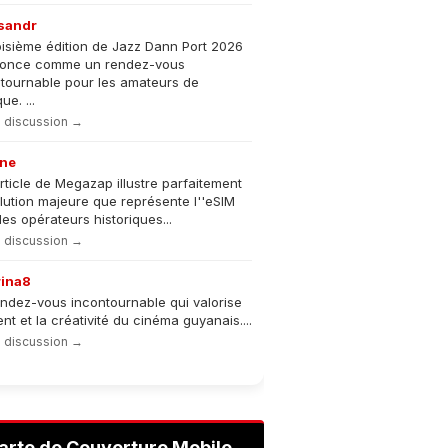
sandr
oisième édition de Jazz Dann Port 2026
nonce comme un rendez-vous
tournable pour les amateurs de
e. ...
la discussion →
ne
rticle de Megazap illustre parfaitement
olution majeure que représente l''eSIM
les opérateurs historiques...
la discussion →
rina8
ndez-vous incontournable qui valorise
lent et la créativité du cinéma guyanais....
la discussion →
arte de Couverture Mobile