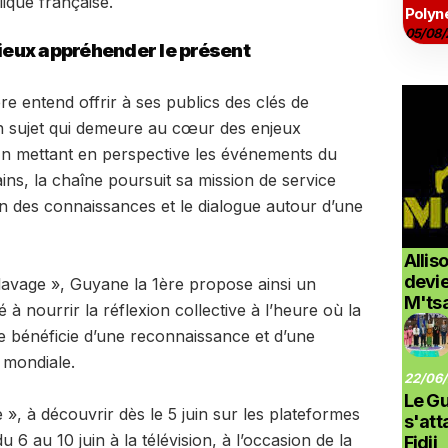
lique française.
Polyné
05/08/
eux appréhender le présent
re entend offrir à ses publics des clés de
n sujet qui demeure au cœur des enjeux
 En mettant en perspective les événements du
ns, la chaîne poursuit sa mission de service
on des connaissances et le dialogue autour d’une
Allis
devi
avage », Guyane la 1ère propose ainsi un
M'ts
à nourrir la réflexion collective à l’heure où la
ue bénéficie d’une reconnaissance et d’une
e mondiale.
22/06/
Le G
», à découvrir dès le 5 juin sur les plateformes
s'at
6 au 10 juin à la télévision, à l’occasion de la
Fidji