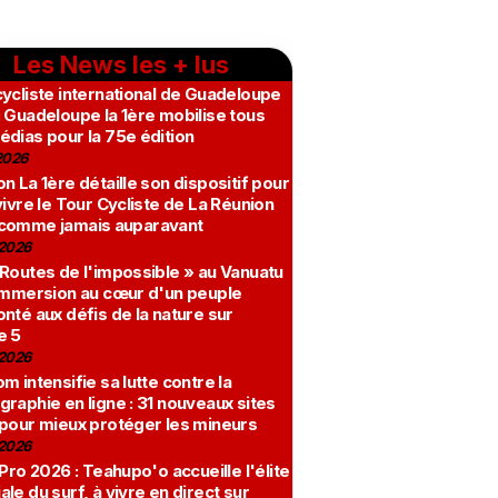
Les News les + lus
ycliste international de Guadeloupe
 Guadeloupe la 1ère mobilise tous
édias pour la 75e édition
2026
n La 1ère détaille son dispositif pour
vivre le Tour Cycliste de La Réunion
comme jamais auparavant
2026
 Routes de l'impossible » au Vanuatu
 immersion au cœur d'un peuple
nté aux défis de la nature sur
e 5
2026
m intensifie sa lutte contre la
raphie en ligne : 31 nouveaux sites
 pour mieux protéger les mineurs
2026
 Pro 2026 : Teahupo'o accueille l'élite
le du surf, à vivre en direct sur