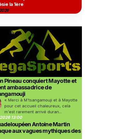
sie la 1ère
2026
on Pineau conquiert Mayotte et
ent ambassadrice de
angamouji
« Merci à M'tsangamouji et à Mayotte
pour cet accueil chaleureux, cela
m'est rarement arrivé duran...
2026 13:00
uadeloupéen Antoine Martin
taque aux vagues mythiques des