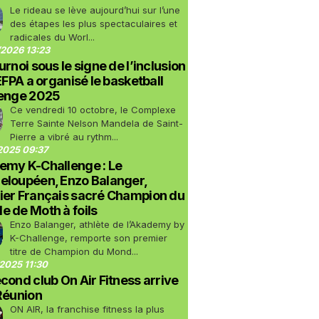
Le rideau se lève aujourd’hui sur l’une
des étapes les plus spectaculaires et
radicales du Worl...
2026 13:23
urnoi sous le signe de l’inclusion
LEFPA a organisé le basketball
lenge 2025
Ce vendredi 10 octobre, le Complexe
Terre Sainte Nelson Mandela de Saint-
Pierre a vibré au rythm...
2025 09:37
emy K-Challenge : Le
eloupéen, Enzo Balanger,
ier Français sacré Champion du
 de Moth à foils
Enzo Balanger, athlète de l’Akademy by
K-Challenge, remporte son premier
titre de Champion du Mond...
2025 11:30
cond club On Air Fitness arrive
Réunion
ON AIR, la franchise fitness la plus