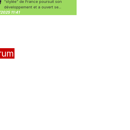
“stylée” de France poursuit son
développement et a ouvert se...
2025 11:41
rum