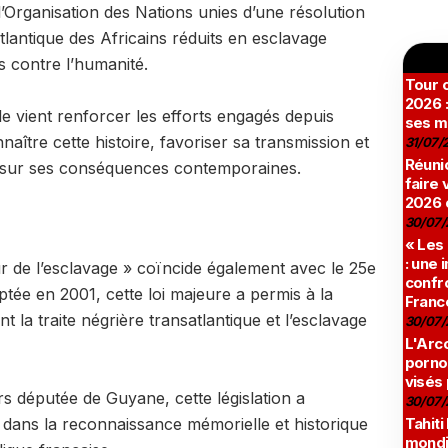
l’Organisation des Nations unies d’une résolution
satlantique des Africains réduits en esclavage
 contre l’humanité.
Tour c
2026 :
e vient renforcer les efforts engagés depuis
ses m
aître cette histoire, favoriser sa transmission et
31/07/
Réunio
e sur ses conséquences contemporaines.
faire 
2026 
30/07/
« Les
: une
r de l’esclavage » coïncide également avec le 25e
confro
ptée en 2001, cette loi majeure a permis à la
Franc
t la traite négrière transatlantique et l’esclavage
30/07/
L'Arco
pornog
visés
rs députée de Guyane, cette législation a
30/07/
Tahiti
dans la reconnaissance mémorielle et historique
mondia