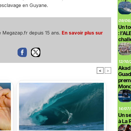
’esclavage en Guyane.
09/06/
Un to
e Megazap.fr depuis 15 ans.
En savoir plus sur
: l’A
chal
12/10/
Akad
<
>
Guad
prem
Monde
14/07/
Un se
à La 