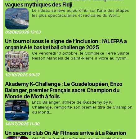
vagues mythiques des Fidji
Le rideau se lève aujourd’hui sur l’une des étapes
les plus spectaculaires et radicales du Worl...
09/06/2026 13:23
Un tournoi sous le signe de l’inclusion : l’ALEFPA a
organisé le basketball challenge 2025
Ce vendredi 10 octobre, le Complexe Terre Sainte
Nelson Mandela de Saint-Pierre a vibré au rythm...
12/10/2025 09:37
Akademy K-Challenge : Le Guadeloupéen, Enzo
Balanger, premier Français sacré Champion du
Monde de Moth à foils
Enzo Balanger, athlète de l’Akademy by K-
Challenge, remporte son premier titre de Champion
du Mond...
14/07/2025 11:30
Un second club On Air Fitness arrive à La Réunion
ON AIR, la franchise fitness la plus “stylée” de