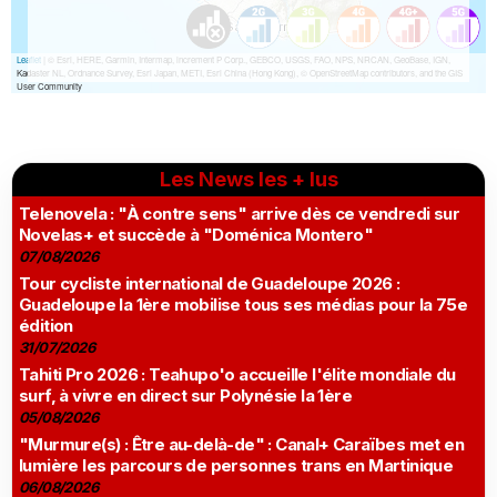
Les News les + lus
Telenovela : "À contre sens" arrive dès ce vendredi sur
Novelas+ et succède à "Doménica Montero"
07/08/2026
Tour cycliste international de Guadeloupe 2026 :
Guadeloupe la 1ère mobilise tous ses médias pour la 75e
édition
31/07/2026
Tahiti Pro 2026 : Teahupo'o accueille l'élite mondiale du
surf, à vivre en direct sur Polynésie la 1ère
05/08/2026
"Murmure(s) : Être au-delà-de" : Canal+ Caraïbes met en
lumière les parcours de personnes trans en Martinique
06/08/2026