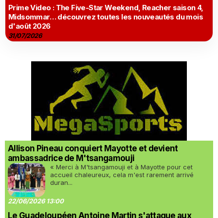
Prime Video : The Five-Star Weekend, Reacher saison 4,
Midsommar… découvrez toutes les nouveautés du mois
d'août 2026
31/07/2026
Allison Pineau conquiert Mayotte et devient
ambassadrice de M'tsangamouji
« Merci à M'tsangamouji et à Mayotte pour cet
accueil chaleureux, cela m'est rarement arrivé
duran...
22/06/2026 13:00
Le Guadeloupéen Antoine Martin s'attaque aux