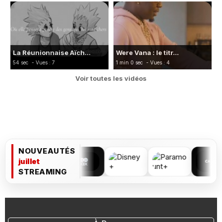
La Réunionnaise Aïch...
Were Vana : le titr...
54 sec
- Vues : 7
1 min 0 sec
- Vues : 4
Voir toutes les vidéos
NOUVEAUTÉS
juillet
STREAMING