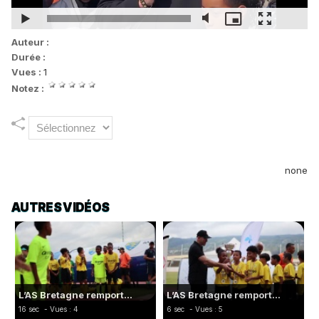
Auteur :
Durée :
Vues :
1
Notez :
none
AUTRES VIDÉOS
L’AS Bretagne remport...
L’AS Bretagne remport...
16 sec
- Vues : 4
6 sec
- Vues : 5