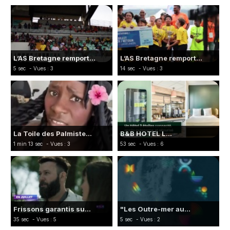
L’AS Bretagne remport...
L’AS Bretagne remport...
5 sec
- Vues : 3
14 sec
- Vues : 3
La Toile des Palmiste...
B&B HOTEL L...
1 min 13 sec
- Vues : 3
53 sec
- Vues : 6
Frissons garantis su...
"Les Outre-mer au...
35 sec
- Vues : 5
5 sec
- Vues : 2