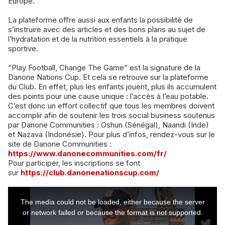
Europe.
La plateforme offre aussi aux enfants la possibilité de
s’instruire avec des articles et des bons plans au sujet de
l’hydratation et de la nutrition essentiels à la pratique
sportive.
“Play Football, Change The Game” est la signature de la
Danone Nations Cup. Et cela se retrouve sur la plateforme
du Club. En effet, plus les enfants jouent, plus ils accumulent
des points pour une cause unique : l’accès à l’eau potable.
C’est donc un effort collectif que tous les membres doivent
accomplir afin de soutenir les trois social business soutenus
par Danone Communities : Oshun (Sénégal), Naandi (Inde)
et Nazava (Indonésie). Pour plus d’infos, rendez-vous sur le
site de Danone Communities :
https://www.danonecommunities.com/fr/
Pour participer, les inscriptions se font
sur
https://club.danonenationscup.com/