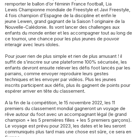
remporter le ballon d’or féminin France football, Lia
Lewis Championne mondiale de Freestyle et Javi Freestyle,
4 fois champion d’Espagne de la discipline et enfin le
jeune Lewen, grand gagnant de la Saison 1 originaire de la
Nouvelle-Calédonie. Ils vont lancer des challenges aux
enfants du monde entier et les accompagner tout au long de
ce tournoi, une chance pour les plus jeunes de pouvoir
interagir avec leurs idoles.
Pour jouer rien de plus simple et rien de plus amusant ! il
suffit de s’inscrire sur une plateforme 100% sécurisée, les
enfants devront ensuite relever les défis foot lancés par les
parrains, comme envoyer reproduire leurs gestes
techniques et les envoyer par vidéos. Plus les jeunes
inscrits participent aux défis, plus ils gagnent de points pour
espérer arriver en tête du classement.
A la fin de la compétition, le 15 novembre 2022, les 11
premiers du classement mondial gagneront un voyage de
rêve autour du foot avec un accompagnant légal (le grand
champion + les 5 premières filles + les 5 premiers garçons).
Le voyage est prévu pour 2023, les dates et le lieu seront
communiqués plus tard mais une chose est sûre, ce sera en