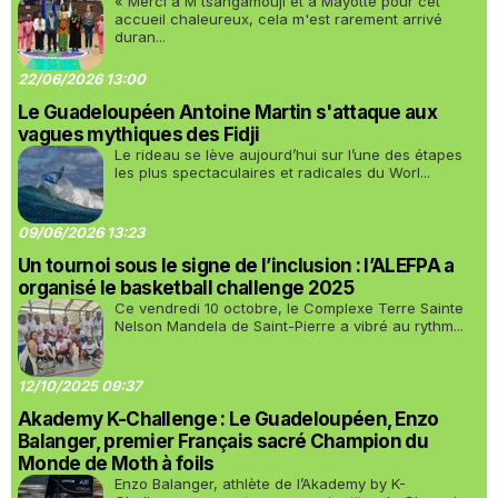
« Merci à M'tsangamouji et à Mayotte pour cet
accueil chaleureux, cela m'est rarement arrivé
duran...
22/06/2026 13:00
Le Guadeloupéen Antoine Martin s'attaque aux
vagues mythiques des Fidji
Le rideau se lève aujourd’hui sur l’une des étapes
les plus spectaculaires et radicales du Worl...
09/06/2026 13:23
Un tournoi sous le signe de l’inclusion : l’ALEFPA a
organisé le basketball challenge 2025
Ce vendredi 10 octobre, le Complexe Terre Sainte
Nelson Mandela de Saint-Pierre a vibré au rythm...
12/10/2025 09:37
Akademy K-Challenge : Le Guadeloupéen, Enzo
Balanger, premier Français sacré Champion du
Monde de Moth à foils
Enzo Balanger, athlète de l’Akademy by K-