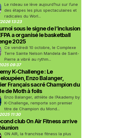
Le rideau se lève aujourd’hui sur l’une
des étapes les plus spectaculaires et
radicales du Worl...
2026 13:23
urnoi sous le signe de l’inclusion
LEFPA a organisé le basketball
lenge 2025
Ce vendredi 10 octobre, le Complexe
Terre Sainte Nelson Mandela de Saint-
Pierre a vibré au rythm...
2025 09:37
emy K-Challenge : Le
eloupéen, Enzo Balanger,
ier Français sacré Champion du
 de Moth à foils
Enzo Balanger, athlète de l’Akademy by
K-Challenge, remporte son premier
titre de Champion du Mond...
2025 11:30
cond club On Air Fitness arrive
Réunion
ON AIR, la franchise fitness la plus