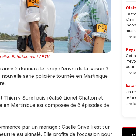
Olek
La tr
s’an
incon
musiqu
Lire 
Keyy
Cet a
ation Entertainment / FTV
l''év
pour 
France 2 donnera le coup d'envoi de la saison 3
Lire 
a nouvelle série policière tournée en Martinique
re.
kata
Un re
et Thierry Sorel puis réalisé Lionel Chatton et
le ta
Lire 
ée en Martinique est composée de 8 épisodes de
commence par un mariage : Gaëlle Crivelli est sur
eurtre est signalé. Elle profite de l’occasion pour
C