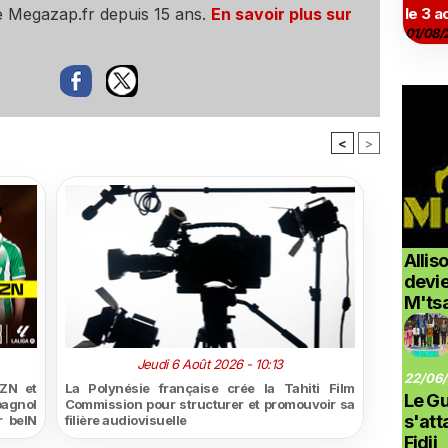
e Megazap.fr depuis 15 ans.
En savoir plus sur
le 3 a
01/08/
<
>
Allis
devi
M'ts
Jeudi 6 Août 2026 - 10:13
22/06/
ZN et
La Polynésie française crée la Tahiti Film
Le G
pagnol
Commission pour structurer et promouvoir sa
s'at
r beIN
filière audiovisuelle
Fidji