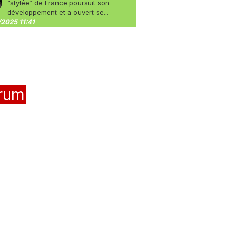
“stylée” de France poursuit son
développement et a ouvert se...
2025 11:41
rum