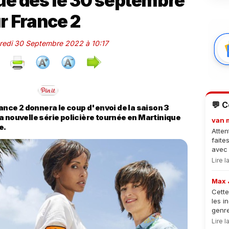
ue dès le 30 septembre
r France 2
dredi 30 Septembre 2022 à 10:17
💬 
rance 2 donnera le coup d'envoi de la saison 3
a nouvelle série policière tournée en Martinique
van 
e.
Atten
faite
avec 
Lire 
Max 
Cette
les i
genre
Lire 