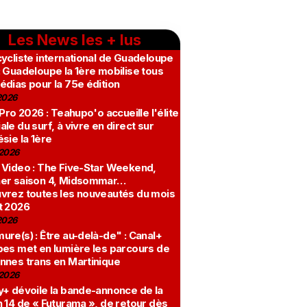
Les News les + lus
ycliste international de Guadeloupe
 Guadeloupe la 1ère mobilise tous
édias pour la 75e édition
2026
 Pro 2026 : Teahupo'o accueille l'élite
le du surf, à vivre en direct sur
sie la 1ère
2026
 Video : The Five-Star Weekend,
er saison 4, Midsommar…
vrez toutes les nouveautés du mois
t 2026
2026
re(s) : Être au-delà-de" : Canal+
bes met en lumière les parcours de
nnes trans en Martinique
2026
y+ dévoile la bande-annonce de la
 14 de « Futurama », de retour dès