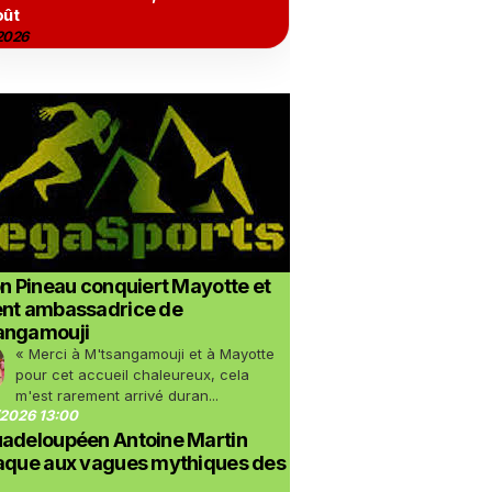
oût
2026
on Pineau conquiert Mayotte et
ent ambassadrice de
angamouji
« Merci à M'tsangamouji et à Mayotte
pour cet accueil chaleureux, cela
m'est rarement arrivé duran...
2026 13:00
uadeloupéen Antoine Martin
taque aux vagues mythiques des