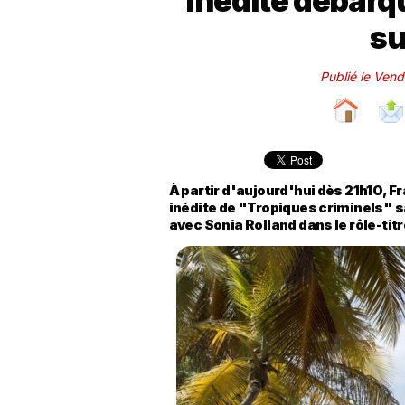
inédite débarq
su
Publié le Ven
À partir d'aujourd'hui dès 21h10, F
inédite de "Tropiques criminels" s
avec Sonia Rolland dans le rôle-titr