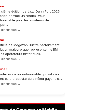
sandr
oisième édition de Jazz Dann Port 2026
nonce comme un rendez-vous
tournable pour les amateurs de
e. ...
la discussion →
ne
rticle de Megazap illustre parfaitement
olution majeure que représente l''eSIM
les opérateurs historiques...
la discussion →
rina8
ndez-vous incontournable qui valorise
lent et la créativité du cinéma guyanais....
la discussion →
arte de Couverture Mobile