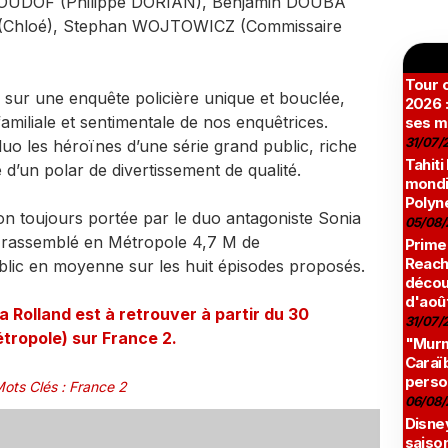
POUDOF (Philippe DORIAN), Benjamin DOUBA
T (Chloé), Stephan WOJTOWICZ (Commissaire
Tour c
 sur une enquête policière unique et bouclée,
2026 :
 familiale et sentimentale de nos enquêtrices.
ses m
31/07/
duo les héroïnes d’une série grand public, riche
Tahiti
un polar de divertissement de qualité.
mondia
Polyné
n toujours portée par le duo antagoniste Sonia
05/08/
a rassemblé en Métropole 4,7 M de
Prime
Reach
ublic en moyenne sur les huit épisodes proposés.
décou
d'aoû
 Rolland est à retrouver à partir du 30
31/07/
tropole) sur France 2.
"Murmu
Caraï
perso
ots Clés
:
France 2
06/08/
Disne
saison