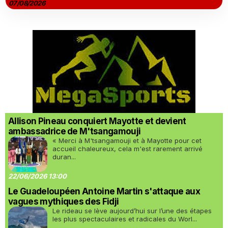
07/08/2026
Allison Pineau conquiert Mayotte et devient
ambassadrice de M'tsangamouji
« Merci à M'tsangamouji et à Mayotte pour cet
accueil chaleureux, cela m'est rarement arrivé
duran...
22/06/2026 13:00
Le Guadeloupéen Antoine Martin s'attaque aux
vagues mythiques des Fidji
Le rideau se lève aujourd’hui sur l’une des étapes
les plus spectaculaires et radicales du Worl...