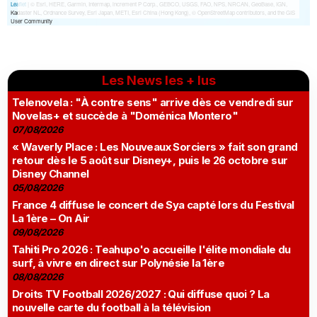
Les News les + lus
Telenovela : "À contre sens" arrive dès ce vendredi sur
Novelas+ et succède à "Doménica Montero"
07/08/2026
« Waverly Place : Les Nouveaux Sorciers » fait son grand
retour dès le 5 août sur Disney+, puis le 26 octobre sur
Disney Channel
05/08/2026
France 4 diffuse le concert de Sya capté lors du Festival
La 1ère – On Air
09/08/2026
Tahiti Pro 2026 : Teahupo'o accueille l'élite mondiale du
surf, à vivre en direct sur Polynésie la 1ère
08/08/2026
Droits TV Football 2026/2027 : Qui diffuse quoi ? La
nouvelle carte du football à la télévision