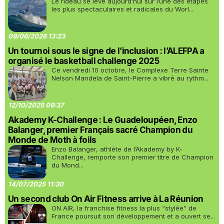
Le rideau se lève aujourd’hui sur l’une des étapes
les plus spectaculaires et radicales du Worl...
09/06/2026 13:23
Un tournoi sous le signe de l’inclusion : l’ALEFPA a
organisé le basketball challenge 2025
Ce vendredi 10 octobre, le Complexe Terre Sainte
Nelson Mandela de Saint-Pierre a vibré au rythm...
12/10/2025 09:37
Akademy K-Challenge : Le Guadeloupéen, Enzo
Balanger, premier Français sacré Champion du
Monde de Moth à foils
Enzo Balanger, athlète de l’Akademy by K-
Challenge, remporte son premier titre de Champion
du Mond...
14/07/2025 11:30
Un second club On Air Fitness arrive à La Réunion
ON AIR, la franchise fitness la plus “stylée” de
France poursuit son développement et a ouvert se...