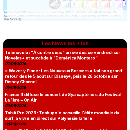
Les News les + lus
Telenovela : "À contre sens" arrive dès ce vendredi sur
Novelas+ et succède à "Doménica Montero"
07/08/2026
« Waverly Place : Les Nouveaux Sorciers » fait son grand
retour dès le 5 août sur Disney+, puis le 26 octobre sur
Disney Channel
05/08/2026
France 4 diffuse le concert de Sya capté lors du Festival
La 1ère – On Air
09/08/2026
Tahiti Pro 2026 : Teahupo'o accueille l'élite mondiale du
surf, à vivre en direct sur Polynésie la 1ère
08/08/2026