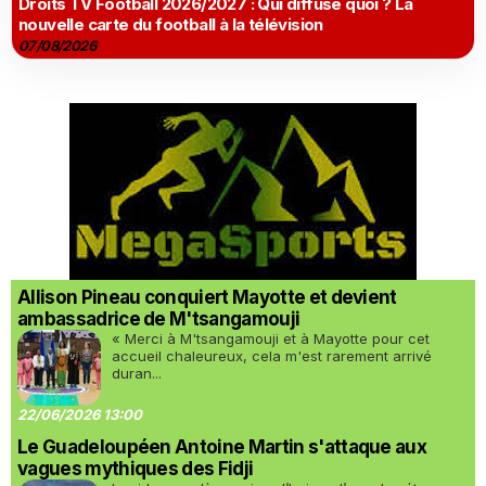
Droits TV Football 2026/2027 : Qui diffuse quoi ? La
nouvelle carte du football à la télévision
07/08/2026
Allison Pineau conquiert Mayotte et devient
ambassadrice de M'tsangamouji
« Merci à M'tsangamouji et à Mayotte pour cet
accueil chaleureux, cela m'est rarement arrivé
duran...
22/06/2026 13:00
Le Guadeloupéen Antoine Martin s'attaque aux
vagues mythiques des Fidji