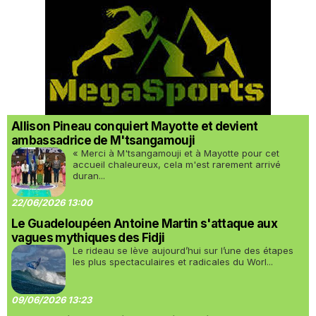
Allison Pineau conquiert Mayotte et devient
ambassadrice de M'tsangamouji
« Merci à M'tsangamouji et à Mayotte pour cet
accueil chaleureux, cela m'est rarement arrivé
duran...
22/06/2026 13:00
Le Guadeloupéen Antoine Martin s'attaque aux
vagues mythiques des Fidji
Le rideau se lève aujourd’hui sur l’une des étapes
les plus spectaculaires et radicales du Worl...
09/06/2026 13:23