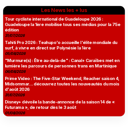
Les News les + lus
Tour cycliste international de Guadeloupe 2026 :
Guadeloupe la 1ère mobilise tous ses médias pour la 75e
édition
31/07/2026
Tahiti Pro 2026 : Teahupo'o accueille l'élite mondiale du
surf, à vivre en direct sur Polynésie la 1ère
05/08/2026
"Murmure(s) : Être au-delà-de" : Canal+ Caraïbes met en
lumière les parcours de personnes trans en Martinique
06/08/2026
Prime Video : The Five-Star Weekend, Reacher saison 4,
Midsommar… découvrez toutes les nouveautés du mois
d'août 2026
31/07/2026
Disney+ dévoile la bande-annonce de la saison 14 de «
Futurama », de retour dès le 3 août
01/08/2026