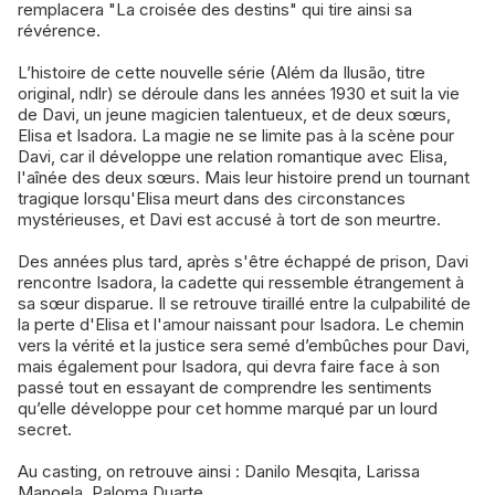
remplacera "La croisée des destins" qui tire ainsi sa
révérence.
L’histoire de cette nouvelle série (Além da Ilusão, titre
original, ndlr) se déroule dans les années 1930 et suit la vie
de Davi, un jeune magicien talentueux, et de deux sœurs,
Elisa et Isadora. La magie ne se limite pas à la scène pour
Davi, car il développe une relation romantique avec Elisa,
l'aînée des deux sœurs. Mais leur histoire prend un tournant
tragique lorsqu'Elisa meurt dans des circonstances
mystérieuses, et Davi est accusé à tort de son meurtre.
Des années plus tard, après s'être échappé de prison, Davi
rencontre Isadora, la cadette qui ressemble étrangement à
sa sœur disparue. Il se retrouve tiraillé entre la culpabilité de
la perte d'Elisa et l'amour naissant pour Isadora. Le chemin
vers la vérité et la justice sera semé d’embûches pour Davi,
mais également pour Isadora, qui devra faire face à son
passé tout en essayant de comprendre les sentiments
qu’elle développe pour cet homme marqué par un lourd
secret.
Au casting, on retrouve ainsi : Danilo Mesqita, Larissa
Manoela, Paloma Duarte...