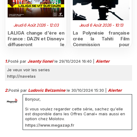
Jeudi 6 Août 2026 - 12:03
Jeudi 6 Août 2026 - 10:13
LALIGA change d'ère en
La Polynésie française
France : DAZN et Disney+
crée la Tahiti Film
diffuseront le
Commission pour
championnat espagnol
structurer et promouvoir
jusqu'en 2029, un revers
sa filière audiovisuelle
1.
Posté par
Jeanty lionel
le 29/10/2024 16:40
|
Alerter
majeur pour beIN Sports
Je veux voir les series
http://navelas
2.
Posté par
Ludovic Belzamine
le 30/10/2024 15:30
|
Alerter
Bonjour,
Si vous voulez regarder cette série, sachez qu'elle
est disponible dans les Offres Canal+ mais aussi en
option chez Molotov.
https://www.megazap.fr