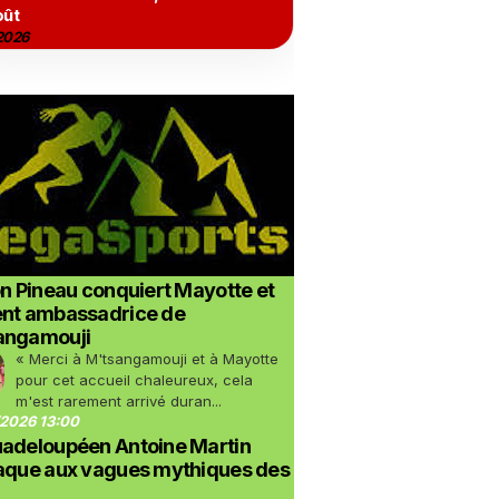
oût
2026
on Pineau conquiert Mayotte et
ent ambassadrice de
angamouji
« Merci à M'tsangamouji et à Mayotte
pour cet accueil chaleureux, cela
m'est rarement arrivé duran...
2026 13:00
uadeloupéen Antoine Martin
taque aux vagues mythiques des