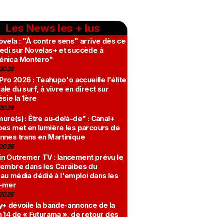
Les News les + lus
vela : "À contre sens" arrive dès ce
edi sur Novelas+ et succède à
nica Montero"
2026
 Pro 2026 : Teahupo'o accueille l'élite
le du surf, à vivre en direct sur
sie la 1ère
2026
re(s) : Être au-delà-de" : Canal+
bes met en lumière les parcours de
nnes trans en Martinique
2026
n Outremer TV : lancement prévu le
vembre dans les Caraïbes du
au média dédié à l'emploi dans les
-mer
2026
y+ dévoile la bande-annonce de la
 14 de « Futurama », de retour dès