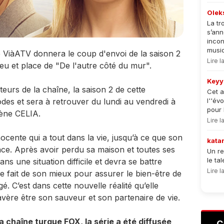
Olek
La tr
s’an
incon
musiqu
e ViàATV donnera le coup d'envoi de la saison 2
Lire 
eu et place de "De l'autre côté du mur".
Keyy
teurs de la chaîne, la saison 2 de cette
Cet a
es et sera à retrouver du lundi au vendredi à
l''év
pour 
mène CELIA.
Lire 
ocente qui a tout dans la vie, jusqu’à ce que son
kata
race. Après avoir perdu sa maison et toutes ses
Un re
le ta
ns une situation difficile et devra se battre
Lire 
e fait de son mieux pour assurer le bien-être de
. C’est dans cette nouvelle réalité qu’elle
vère être son sauveur et son partenaire de vie.
a chaîne turque FOX, la série a été diffusée
C