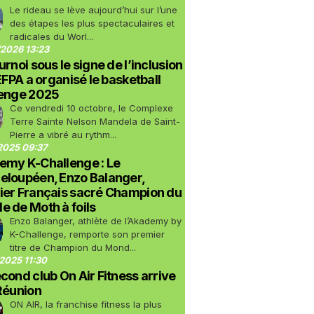
Le rideau se lève aujourd’hui sur l’une
des étapes les plus spectaculaires et
radicales du Worl...
2026 13:23
urnoi sous le signe de l’inclusion
LEFPA a organisé le basketball
lenge 2025
Ce vendredi 10 octobre, le Complexe
Terre Sainte Nelson Mandela de Saint-
Pierre a vibré au rythm...
2025 09:37
emy K-Challenge : Le
eloupéen, Enzo Balanger,
ier Français sacré Champion du
 de Moth à foils
Enzo Balanger, athlète de l’Akademy by
K-Challenge, remporte son premier
titre de Champion du Mond...
2025 11:30
cond club On Air Fitness arrive
Réunion
ON AIR, la franchise fitness la plus