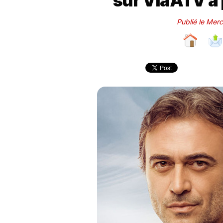
sur ViàATV à 
Publié le Mer