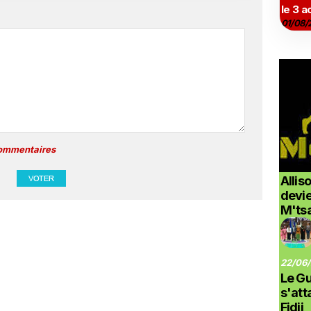
le 3 a
01/08/
commentaires
Allis
devi
M'ts
22/06/
Le G
s'at
Fidji