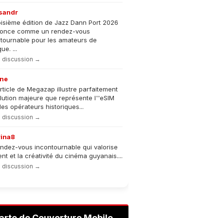
sandr
oisième édition de Jazz Dann Port 2026
nonce comme un rendez-vous
tournable pour les amateurs de
e. ...
la discussion →
ne
rticle de Megazap illustre parfaitement
olution majeure que représente l''eSIM
les opérateurs historiques...
la discussion →
rina8
ndez-vous incontournable qui valorise
lent et la créativité du cinéma guyanais....
la discussion →
arte de Couverture Mobile