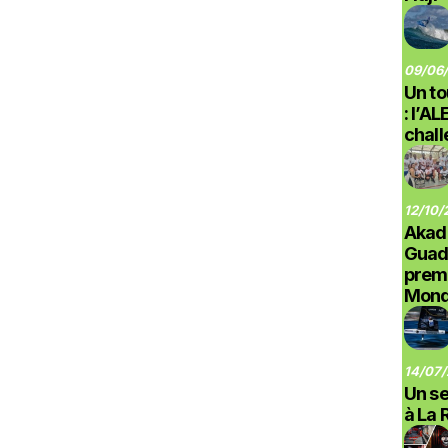
09/06/
Un to
: l’A
chal
12/10/
Akad
Guad
prem
Monde
14/07/
Un se
à La 