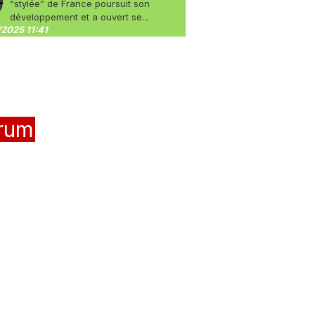
“stylée” de France poursuit son
développement et a ouvert se...
2025 11:41
rum