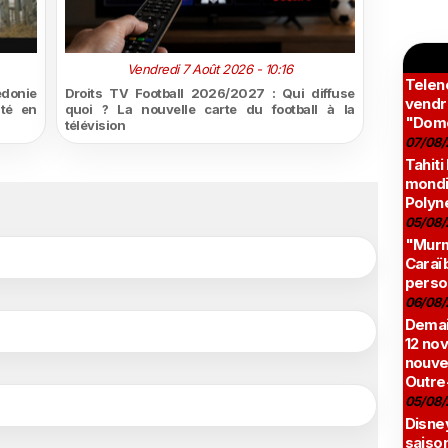
Vendredi 7 Août 2026 - 10:16
Teleno
édonie
Droits TV Football 2026/2027 : Qui diffuse
vendr
ité en
quoi ? La nouvelle carte du football à la
"Domé
télévision
07/08/
Tahiti
mondia
Polyné
05/08/
"Murmu
Caraï
perso
06/08/
Demai
12 no
nouve
Outre
05/08/
Disne
saison