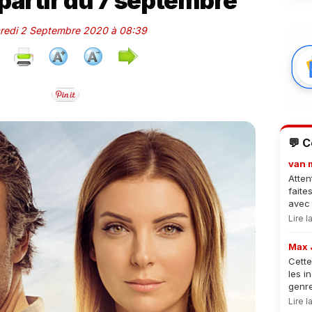
partir du 7 septembre
credi 2 Septembre 2020 à 08:39
💬 
van 
Atten
faite
avec 
Lire 
Max 
Cette
les i
genre
Lire 