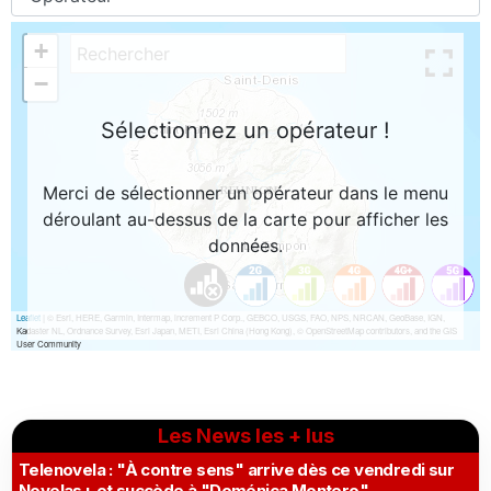
Les News les + lus
Telenovela : "À contre sens" arrive dès ce vendredi sur
Novelas+ et succède à "Doménica Montero"