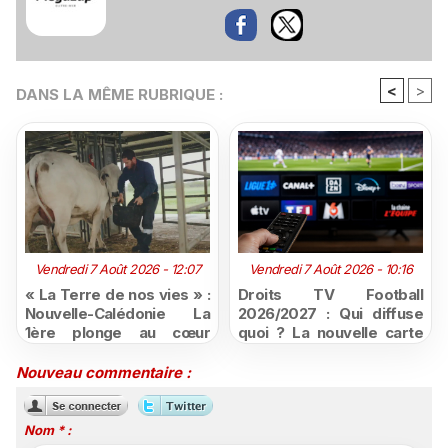
<
>
DANS LA MÊME RUBRIQUE :
Vendredi 7 Août 2026 - 12:07
Vendredi 7 Août 2026 - 10:16
« La Terre de nos vies » :
Droits TV Football
Nouvelle-Calédonie La
2026/2027 : Qui diffuse
1ère plonge au cœur
quoi ? La nouvelle carte
d'une ruralité en pleine
du football à la télévision
mutation
Nouveau commentaire :
Nom * :