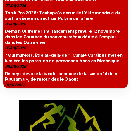
07/08/2026
Tahiti Pro 2026 : Teahupo'o accueille l'élite mondiale du
surf, à vivre en direct sur Polynésie la 1ère
05/08/2026
Demain Outremer TV : lancement prévu le 12 novembre
dans les Caraïbes du nouveau média dédié à l'emploi
dans les Outre-mer
05/08/2026
"Murmure(s) : Être au-delà-de" : Canal+ Caraïbes met en
lumière les parcours de personnes trans en Martinique
06/08/2026
Disney+ dévoile la bande-annonce de la saison 14 de «
Futurama », de retour dès le 3 août
01/08/2026