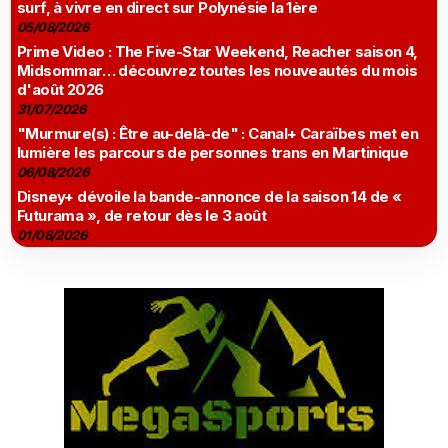
surf, à vivre en direct sur Polynésie la 1ère
05/08/2026
Prime Video : The Five-Star Weekend, Reacher saison 4,
Midsommar… découvrez toutes les nouveautés du mois
d'août 2026
31/07/2026
"Murmure(s) : Être au-delà-de" : Canal+ Caraïbes met en
lumière les parcours de personnes trans en Martinique
06/08/2026
Disney+ dévoile la bande-annonce de la saison 14 de «
Futurama », de retour dès le 3 août
01/08/2026