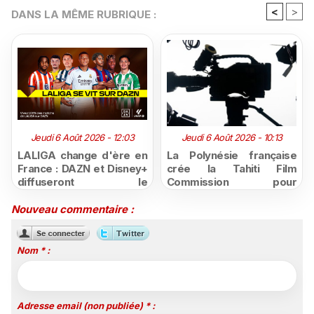
<
>
DANS LA MÊME RUBRIQUE :
Jeudi 6 Août 2026 - 12:03
Jeudi 6 Août 2026 - 10:13
LALIGA change d'ère en
La Polynésie française
France : DAZN et Disney+
crée la Tahiti Film
diffuseront le
Commission pour
championnat espagnol
structurer et promouvoir
jusqu'en 2029, un revers
sa filière audiovisuelle
Nouveau commentaire :
majeur pour beIN Sports
Nom * :
Adresse email (non publiée) * :