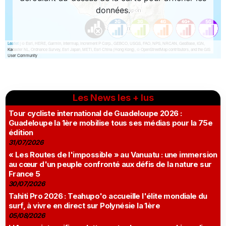
Les News les + lus
Tour cycliste international de Guadeloupe 2026 :
Guadeloupe la 1ère mobilise tous ses médias pour la 75e
édition
31/07/2026
« Les Routes de l'impossible » au Vanuatu : une immersion
au cœur d'un peuple confronté aux défis de la nature sur
France 5
30/07/2026
Tahiti Pro 2026 : Teahupo'o accueille l'élite mondiale du
surf, à vivre en direct sur Polynésie la 1ère
05/08/2026