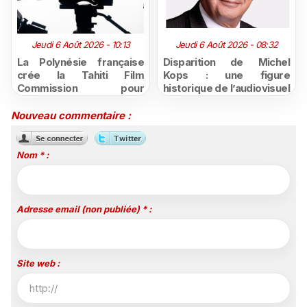
Jeudi 6 Août 2026 - 10:13
Jeudi 6 Août 2026 - 08:32
La Polynésie française
Disparition de Michel
crée la Tahiti Film
Kops : une figure
Commission pour
historique de l’audiovisuel
structurer et promouvoir
public ultramarin s'est
sa filière audiovisuelle
éteinte
Nouveau commentaire :
Nom * :
Adresse email (non publiée) * :
Site web :