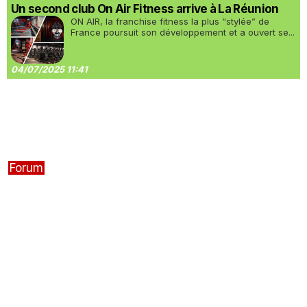
Un second club On Air Fitness arrive à La Réunion
ON AIR, la franchise fitness la plus “stylée” de
France poursuit son développement et a ouvert se...
04/07/2025 11:41
Forum