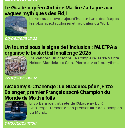
Le Guadeloupéen Antoine Martin s'attaque aux
vagues mythiques des Fidji
Le rideau se lève aujourd’hui sur l’une des étapes
les plus spectaculaires et radicales du Worl...
09/06/2026 13:23
Un tournoi sous le signe de l’inclusion : l’ALEFPA a
organisé le basketball challenge 2025
Ce vendredi 10 octobre, le Complexe Terre Sainte
Nelson Mandela de Saint-Pierre a vibré au rythm...
12/10/2025 09:37
Akademy K-Challenge : Le Guadeloupéen, Enzo
Balanger, premier Français sacré Champion du
Monde de Moth à foils
Enzo Balanger, athlète de l’Akademy by K-
Challenge, remporte son premier titre de Champion
du Mond...
14/07/2025 11:30