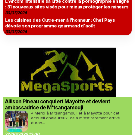
L'Arcom intensifie sa lutte contre la pornographie en ligne
: 31 nouveaux sites visés pour mieux protéger les mineurs
30/07/2026
Les cuisines des Outre-mer à l'honneur : Chef Pays
dévoile son programme gourmand d'août
30/07/2026
Allison Pineau conquiert Mayotte et devient
ambassadrice de M'tsangamouji
« Merci à M'tsangamouji et à Mayotte pour cet
accueil chaleureux, cela m'est rarement arrivé
duran...
22/06/2026 13:00