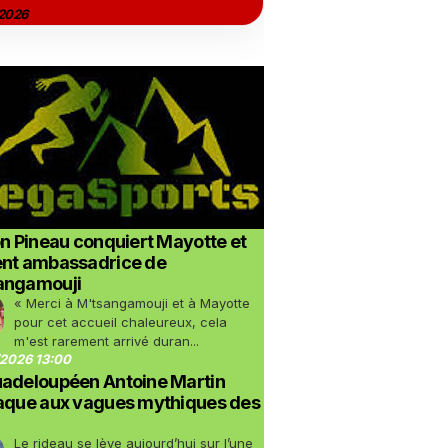
2026
on Pineau conquiert Mayotte et
ent ambassadrice de
angamouji
« Merci à M'tsangamouji et à Mayotte
pour cet accueil chaleureux, cela
m'est rarement arrivé duran...
2026 13:00
uadeloupéen Antoine Martin
taque aux vagues mythiques des
Le rideau se lève aujourd’hui sur l’une