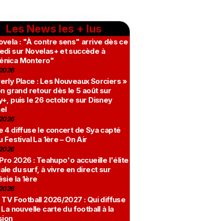
Les News les + lus
vela : "À contre sens" arrive dès ce
edi sur Novelas+ et succède à
nica Montero"
2026
erly Place : Les Nouveaux Sorciers »
on grand retour dès le 5 août sur
+, puis le 26 octobre sur Disney
el
2026
 4 diffuse le concert de Sya capté
u Festival La 1ère – On Air
2026
 Pro 2026 : Teahupo'o accueille l'élite
le du surf, à vivre en direct sur
sie la 1ère
2026
 TV Football 2026/2027 : Qui diffuse
 La nouvelle carte du football à la
sion