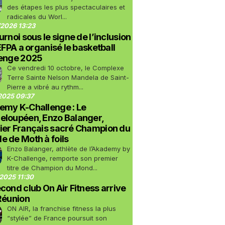
des étapes les plus spectaculaires et
radicales du Worl...
2026 13:23
urnoi sous le signe de l’inclusion
LEFPA a organisé le basketball
lenge 2025
Ce vendredi 10 octobre, le Complexe
Terre Sainte Nelson Mandela de Saint-
Pierre a vibré au rythm...
2025 09:37
emy K-Challenge : Le
eloupéen, Enzo Balanger,
ier Français sacré Champion du
 de Moth à foils
Enzo Balanger, athlète de l’Akademy by
K-Challenge, remporte son premier
titre de Champion du Mond...
2025 11:30
cond club On Air Fitness arrive
Réunion
ON AIR, la franchise fitness la plus
“stylée” de France poursuit son