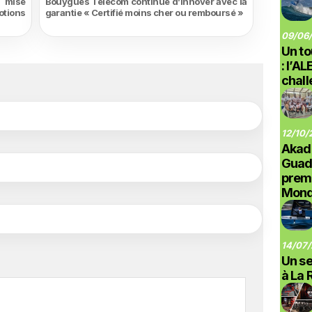
i mise
Bouygues Telecom continue d’innover avec la
otions
garantie « Certifié moins cher ou remboursé »
09/06/
Un to
: l’A
chal
12/10/
Akad
Guad
prem
Monde
14/07/
Un se
à La 