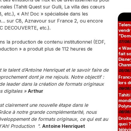
onales (Tahiti Quest sur Gulli, La villa des cœurs
, etc.), « Ah! Doc » spécialisée dans les
 de… sur C8, Aznavour sur France 2, ou encore
Teleno
RMC DECOUVERTE, etc.).
vendr
"Domé
ns la production de contenu institutionnel (EDF,
07/08/
« Wav
oduction » a produit plus de 112 heures de
fait s
Disney
Chann
le talent d’Antoine Henriquet et le savoir faire de
05/08/
prochement dont je me rejouis. Notre objectif :
France
lors d
 de leader dans la création de formats originaux
09/08/
s digitales »
Arthur
Tahiti
mondia
est clairement une nouvelle étape dans le
Polyné
râce à notre grande complémentarité, nous
08/08/
Droits
 développement de formats originaux, ce qui est au
quoi ?
d'Ah! Production ".
Antoine Henriquet
télévi