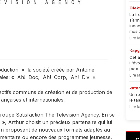
Olek
La tr
s’an
incon
musiqu
Lire 
Keyy
Cet a
l''év
pour 
oduction », la société créée par Antoine
Lire 
iliales: « Ah! Doc, Ah! Corp, Ah! Div ».
kata
jectifs communs de création et de production de
Un re
ançaises et internationales.
le ta
Lire 
 groupe Satisfaction The Television Agency. En se
, Arthur choisit un précieux partenaire qui lui
en proposant de nouveaux formats adaptés au
documentaire ou encore des programmes jeunesse.
C