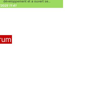
développement et a ouvert se...
2025 11:41
rum