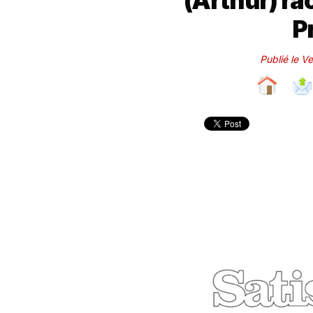
(Arthur) ra
P
Publié le 