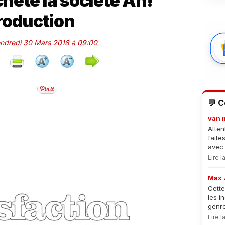
chète la société Ah!
roduction
Vendredi 30 Mars 2018 à 09:00
💬 
van 
Atten
faite
avec 
Lire 
Max 
Cette
les i
genre
Lire 