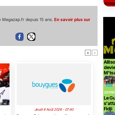
07/08/
e Megazap.fr depuis 15 ans.
En savoir plus sur
<
>
Allis
devi
M'ts
22/06/
Le G
s'at
Fidji
Jeudi 6 Août 2026 - 07:40