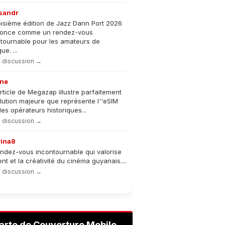
sandr
oisième édition de Jazz Dann Port 2026
nonce comme un rendez-vous
tournable pour les amateurs de
e. ...
la discussion →
ne
rticle de Megazap illustre parfaitement
olution majeure que représente l''eSIM
les opérateurs historiques...
la discussion →
rina8
ndez-vous incontournable qui valorise
lent et la créativité du cinéma guyanais....
la discussion →
arte de Couverture Mobile