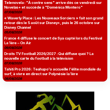
Telenovela : "À contre sens" arrive dès ce vendredi sur
Novelas+ et succède à "Doménica Montero"
07/08/2026
« Waverly Place : Les Nouveaux Sorciers » fait son grand
retour dès le 5 août sur Disney+, puis le 26 octobre sur
Disney Channel
05/08/2026
France 4 diffuse le concert de Sya capté lors du Festival
La 1ère – On Air
09/08/2026
Droits TV Football 2026/2027 : Qui diffuse quoi ? La
nouvelle carte du football à la télévision
07/08/2026
Tahiti Pro 2026 : Teahupo'o accueille l'élite mondiale du
surf, à vivre en direct sur Polynésie la 1ère
08/08/2026