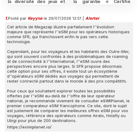
la diversité des jeux et
la garantie « Certifié
des promotions
moins cher ou remboursé
attractives
»
1.
Posté par
Keyyne
le 29/07/2026 12:51
|
Alerter
Cet article de Megazap illustre parfaitement l''évolution
majeure que représente l''eSIM pour les opérateurs historiques
comme SFR, qui franchissent enfin le pas vers cette
technologie.
Cependant, pour les voyageurs et les habitants des Outre-Mer,
qui sont souvent confrontés à des problématiques de roaming
et de connectivité à l''international, l''eSIM ouvre des
perspectives encore plus larges. Si SFR propose désormais
cette option pour ses offres, il existe tout un écosystème
d''opérateurs eSIM dédiés aux voyages qui permettent de
rester connecté partout dans le monde à des prix compétitifs.
Pour ceux qui souhaitent explorer toutes les possibilités
offertes par l''eSIM au-delà de l''offre de leur opérateur
national, je recommande vivement de consulter
eSIMPlanet
, le
premier comparateur eSIM francophone. Ce site, dont le sujet
est justement de comparer les meilleures offres eSIM pour vos
voyages, référence des opérateurs comme Airalo, Holafly ou
Ubigi pour plus de 200 destinations.
https://esimplanet.io/