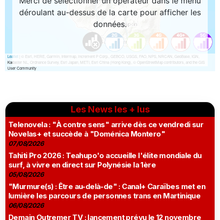
Les News les + lus
Telenovela : "À contre sens" arrive dès ce vendredi sur
Novelas+ et succède à "Doménica Montero"
07/08/2026
Tahiti Pro 2026 : Teahupo'o accueille l'élite mondiale du
surf, à vivre en direct sur Polynésie la 1ère
05/08/2026
"Murmure(s) : Être au-delà-de" : Canal+ Caraïbes met en
lumière les parcours de personnes trans en Martinique
06/08/2026
Demain Outremer TV : lancement prévu le 12 novembre