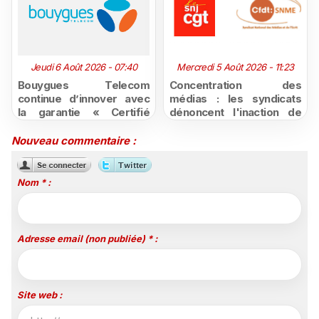
Jeudi 6 Août 2026 - 07:40
Mercredi 5 Août 2026 - 11:23
Bouygues Telecom
Concentration des
continue d’innover avec
médias : les syndicats
la garantie « Certifié
dénoncent l'inaction de
moins cher ou remboursé
l'État après la décision du
»
Conseil d'État
Nouveau commentaire :
Nom * :
Adresse email (non publiée) * :
Site web :