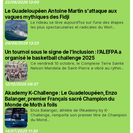
22/06/2026 13:00
Le Guadeloupéen Antoine Martin s'attaque aux
vagues mythiques des Fidji
Le rideau se lève aujourd’hui sur l’une des étapes
les plus spectaculaires et radicales du Worl...
09/06/2026 13:23
Un tournoi sous le signe de l’inclusion : l’ALEFPA a
organisé le basketball challenge 2025
Ce vendredi 10 octobre, le Complexe Terre Sainte
Nelson Mandela de Saint-Pierre a vibré au rythm...
12/10/2025 09:37
Akademy K-Challenge : Le Guadeloupéen, Enzo
Balanger, premier Français sacré Champion du
Monde de Moth à foils
Enzo Balanger, athlète de l’Akademy by K-
Challenge, remporte son premier titre de Champion
du Mond...
14/07/2025 11:30