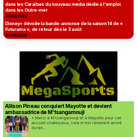
dans les Caraïbes du nouveau média dédié à l'emploi
dans les Outre-mer
05/08/2026
Disney+ dévoile la bande-annonce de la saison 14 de «
Futurama », de retour dès le 3 août
01/08/2026
Allison Pineau conquiert Mayotte et devient
ambassadrice de M'tsangamouji
« Merci à M'tsangamouji et à Mayotte pour cet
accueil chaleureux, cela m'est rarement arrivé
duran...