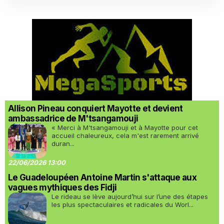
Allison Pineau conquiert Mayotte et devient
ambassadrice de M'tsangamouji
« Merci à M'tsangamouji et à Mayotte pour cet
accueil chaleureux, cela m'est rarement arrivé
duran...
22/06/2026 13:00
Le Guadeloupéen Antoine Martin s'attaque aux
vagues mythiques des Fidji
Le rideau se lève aujourd’hui sur l’une des étapes
les plus spectaculaires et radicales du Worl...