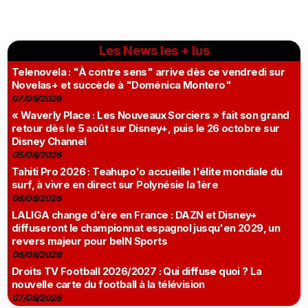
Les News les + lus
Telenovela : "À contre sens" arrive dès ce vendredi sur
Novelas+ et succède à "Doménica Montero"
07/08/2026
« Waverly Place : Les Nouveaux Sorciers » fait son grand
retour dès le 5 août sur Disney+, puis le 26 octobre sur
Disney Channel
05/08/2026
Tahiti Pro 2026 : Teahupo'o accueille l'élite mondiale du
surf, à vivre en direct sur Polynésie la 1ère
08/08/2026
LALIGA change d'ère en France : DAZN et Disney+
diffuseront le championnat espagnol jusqu'en 2029, un
revers majeur pour beIN Sports
06/08/2026
Droits TV Football 2026/2027 : Qui diffuse quoi ? La
nouvelle carte du football à la télévision
07/08/2026