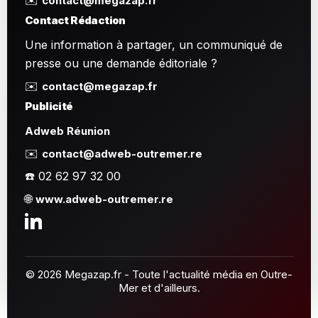
✉️
contact@megazap.fr
Contact Rédaction
Une information à partager, un communiqué de
presse ou une demande éditoriale ?
✉️
contact@megazap.fr
Publicité
Adweb Réunion
✉️
contact@adweb-outremer.re
☎️ 02 62 97 32 00
🌐
www.adweb-outremer.re
© 2026 Megazap.fr - Toute l'actualité média en Outre-
Mer et d'ailleurs.