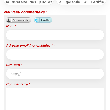
la diversité des jeux et
la garantie « Certifié
des promotions
moins cher ou remboursé
attractives
»
Nouveau commentaire :
Nom * :
Adresse email (non publiée) * :
Site web :
Commentaire * :