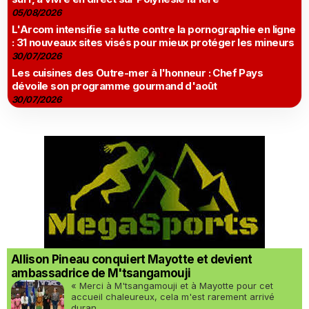
05/08/2026
L'Arcom intensifie sa lutte contre la pornographie en ligne
: 31 nouveaux sites visés pour mieux protéger les mineurs
30/07/2026
Les cuisines des Outre-mer à l'honneur : Chef Pays
dévoile son programme gourmand d'août
30/07/2026
Allison Pineau conquiert Mayotte et devient
ambassadrice de M'tsangamouji
« Merci à M'tsangamouji et à Mayotte pour cet
accueil chaleureux, cela m'est rarement arrivé
duran...