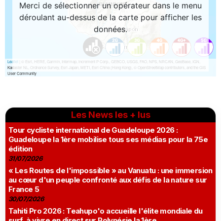
Les News les + lus
Tour cycliste international de Guadeloupe 2026 :
Guadeloupe la 1ère mobilise tous ses médias pour la 75e
édition
31/07/2026
« Les Routes de l'impossible » au Vanuatu : une immersion
au cœur d'un peuple confronté aux défis de la nature sur
France 5
30/07/2026
Tahiti Pro 2026 : Teahupo'o accueille l'élite mondiale du
surf, à vivre en direct sur Polynésie la 1ère