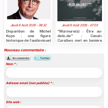
Jeudi 6 Août 2026 - 08:32
Jeudi 6 Août 2026 - 07:03
Disparition de Michel
"Murmure(s) : Être au-
Kops : une figure
delà-de" : Canal+
historique de l’audiovisuel
Caraïbes met en lumière
public ultramarin s'est
les parcours de
éteinte
personnes trans en
Nouveau commentaire :
Martinique
Nom * :
Adresse email (non publiée) * :
Site web :