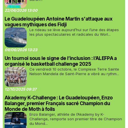
22/06/2026 13:00
Le Guadeloupéen Antoine Martin s'attaque aux
vagues mythiques des Fidji
Le rideau se lève aujourd’hui sur l’une des étapes
les plus spectaculaires et radicales du Worl...
09/06/2026 13:23
Un tournoi sous le signe de l’inclusion : l’ALEFPA a
organisé le basketball challenge 2025
Ce vendredi 10 octobre, le Complexe Terre Sainte
Nelson Mandela de Saint-Pierre a vibré au rythm...
12/10/2025 09:37
Akademy K-Challenge : Le Guadeloupéen, Enzo
Balanger, premier Français sacré Champion du
Monde de Moth à foils
Enzo Balanger, athlète de l’Akademy by K-
Challenge, remporte son premier titre de Champion
du Mond...