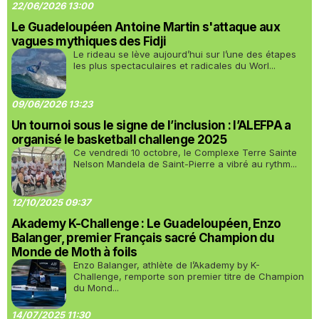
22/06/2026 13:00
Le Guadeloupéen Antoine Martin s'attaque aux
vagues mythiques des Fidji
Le rideau se lève aujourd’hui sur l’une des étapes
les plus spectaculaires et radicales du Worl...
09/06/2026 13:23
Un tournoi sous le signe de l’inclusion : l’ALEFPA a
organisé le basketball challenge 2025
Ce vendredi 10 octobre, le Complexe Terre Sainte
Nelson Mandela de Saint-Pierre a vibré au rythm...
12/10/2025 09:37
Akademy K-Challenge : Le Guadeloupéen, Enzo
Balanger, premier Français sacré Champion du
Monde de Moth à foils
Enzo Balanger, athlète de l’Akademy by K-
Challenge, remporte son premier titre de Champion
du Mond...
14/07/2025 11:30