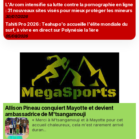
L'Arcom intensifie sa lutte contre la pornographie en ligne
: 31 nouveaux sites visés pour mieux protéger les mineurs
30/07/2026
Tahiti Pro 2026 : Teahupo'o accueille l'élite mondiale du
surf, à vivre en direct sur Polynésie la 1ère
05/08/2026
Allison Pineau conquiert Mayotte et devient
ambassadrice de M'tsangamouji
« Merci à M'tsangamouji et à Mayotte pour cet
accueil chaleureux, cela m'est rarement arrivé
duran...