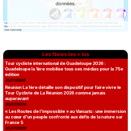
Les News les + lus
Tour cycliste international de Guadeloupe 2026 :
Guadeloupe la 1ère mobilise tous ses médias pour la 75e
édition
31/07/2026
Réunion La 1ère détaille son dispositif pour faire vivre le
Tour Cycliste de La Réunion 2026 comme jamais
auparavant
30/07/2026
« Les Routes de l'impossible » au Vanuatu : une immersion
au cœur d'un peuple confronté aux défis de la nature sur
France 5
30/07/2026