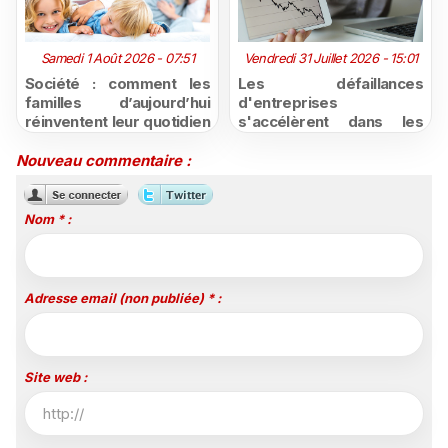
Samedi 1 Août 2026 - 07:51
Vendredi 31 Juillet 2026 - 15:01
Société : comment les
Les défaillances
familles d’aujourd’hui
d'entreprises
réinventent leur quotidien
s'accélèrent dans les
face aux nouveaux
Outre-mer : une hausse
modes de
record de 30% au
Nouveau commentaire :
consommation ?
deuxième trimestre 2026
Nom * :
Adresse email (non publiée) * :
Site web :