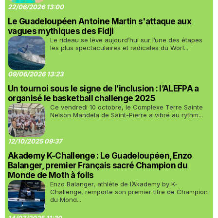
22/06/2026 13:00
Le Guadeloupéen Antoine Martin s'attaque aux
vagues mythiques des Fidji
Le rideau se lève aujourd’hui sur l’une des étapes
les plus spectaculaires et radicales du Worl...
09/06/2026 13:23
Un tournoi sous le signe de l’inclusion : l’ALEFPA a
organisé le basketball challenge 2025
Ce vendredi 10 octobre, le Complexe Terre Sainte
Nelson Mandela de Saint-Pierre a vibré au rythm...
12/10/2025 09:37
Akademy K-Challenge : Le Guadeloupéen, Enzo
Balanger, premier Français sacré Champion du
Monde de Moth à foils
Enzo Balanger, athlète de l’Akademy by K-
Challenge, remporte son premier titre de Champion
du Mond...