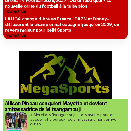
Droits TV Football 2026/2027 : Qui diffuse quoi ? La
nouvelle carte du football à la télévision
07/08/2026
LALIGA change d'ère en France : DAZN et Disney+
diffuseront le championnat espagnol jusqu'en 2029, un
revers majeur pour beIN Sports
06/08/2026
Allison Pineau conquiert Mayotte et devient
ambassadrice de M'tsangamouji
« Merci à M'tsangamouji et à Mayotte pour cet
accueil chaleureux, cela m'est rarement arrivé
duran...