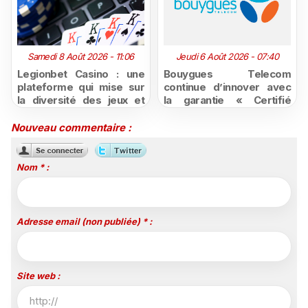
Samedi 8 Août 2026 - 11:06
Jeudi 6 Août 2026 - 07:40
Legionbet Casino : une
Bouygues Telecom
plateforme qui mise sur
continue d’innover avec
la diversité des jeux et
la garantie « Certifié
des promotions
moins cher ou remboursé
attractives
»
Nouveau commentaire :
Nom * :
Adresse email (non publiée) * :
Site web :