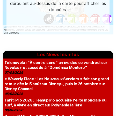
Les News les + lus
Telenovela : "À contre sens" arrive dès ce vendredi sur
Novelas+ et succède à "Doménica Montero"
07/08/2026
« Waverly Place : Les Nouveaux Sorciers » fait son grand
retour dès le 5 août sur Disney+, puis le 26 octobre sur
Disney Channel
05/08/2026
Tahiti Pro 2026 : Teahupo'o accueille l'élite mondiale du
surf, à vivre en direct sur Polynésie la 1ère
08/08/2026