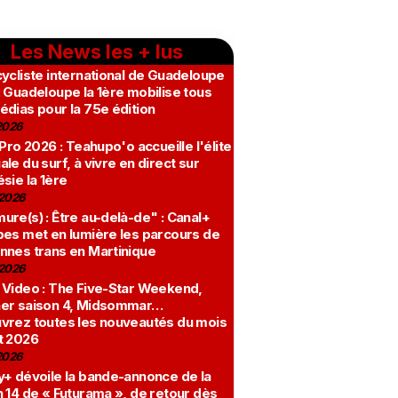
Les News les + lus
ycliste international de Guadeloupe
 Guadeloupe la 1ère mobilise tous
édias pour la 75e édition
2026
 Pro 2026 : Teahupo'o accueille l'élite
le du surf, à vivre en direct sur
sie la 1ère
2026
re(s) : Être au-delà-de" : Canal+
bes met en lumière les parcours de
nnes trans en Martinique
2026
 Video : The Five-Star Weekend,
er saison 4, Midsommar…
vrez toutes les nouveautés du mois
t 2026
2026
y+ dévoile la bande-annonce de la
 14 de « Futurama », de retour dès