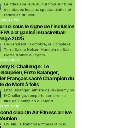
Le rideau se lève aujourd’hui sur l’une
des étapes les plus spectaculaires et
radicales du Worl...
2026 13:23
urnoi sous le signe de l’inclusion
LEFPA a organisé le basketball
lenge 2025
Ce vendredi 10 octobre, le Complexe
Terre Sainte Nelson Mandela de Saint-
Pierre a vibré au rythm...
2025 09:37
emy K-Challenge : Le
eloupéen, Enzo Balanger,
ier Français sacré Champion du
 de Moth à foils
Enzo Balanger, athlète de l’Akademy by
K-Challenge, remporte son premier
titre de Champion du Mond...
2025 11:30
cond club On Air Fitness arrive
Réunion
ON AIR, la franchise fitness la plus