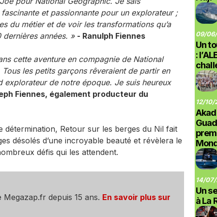
Joe pour National Geographic. Je sais
fascinante et passionnante pour un explorateur ;
les du métier et de voir les transformations qu’a
09/06/
 dernières années. »
- Ranulph Fiennes
Un to
: l’A
ans cette aventure en compagnie de National
chal
ous les petits garçons rêveraient de partir en
d explorateur de notre époque. Je suis heureux
eph Fiennes, également producteur du
12/10/
Akad
Guad
 détermination, Retour sur les berges du Nil fait
prem
es désolés d’une incroyable beauté et révèlera le
Monde
 nombreux défis qui les attendent.
14/07/
Un se
e Megazap.fr depuis 15 ans.
En savoir plus sur
à La 