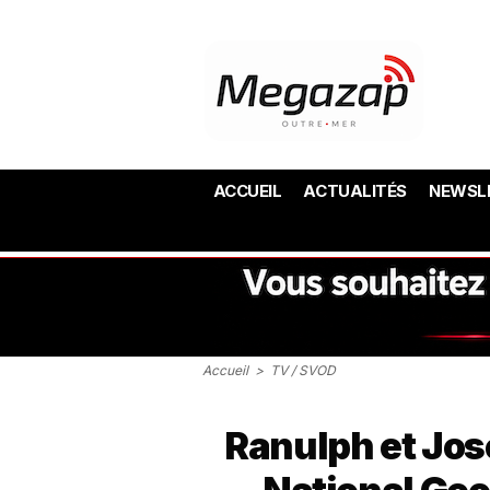
ACCUEIL
ACTUALITÉS
NEWSL
Accueil
>
TV / SVOD
Ranulph et Jos