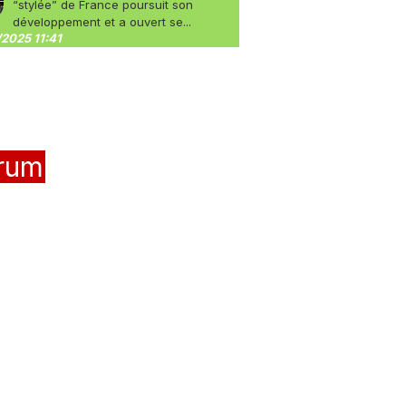
“stylée” de France poursuit son
développement et a ouvert se...
2025 11:41
rum