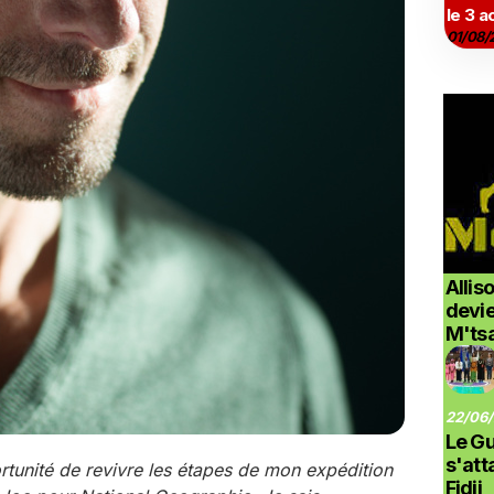
le 3 a
01/08/
Allis
devi
M'ts
22/06/
Le G
s'at
ortunité de revivre les étapes de mon expédition
Fidji