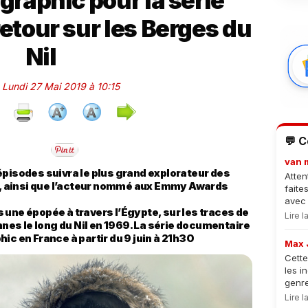
graphic pour la série
etour sur les Berges du
Nil
e Lundi 27 Mai 2019 à 10:15
💬 
van 
épisodes suivra le plus grand explorateur des
Atten
 ainsi que l’acteur nommé aux Emmy Awards
faite
avec 
 une épopée à travers l’Égypte, sur les traces de
Lire 
nnes le long du Nil en 1969. La série documentaire
ic en France à partir du 9 juin à 21h30
Max 
Cette
les i
genre
Lire 