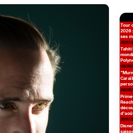
Tour c
2026 :
ses m
31/07/
Tahiti
mondia
Polyné
05/08/
"Murmu
Caraï
perso
06/08/
Prime
Reach
décou
d'aoû
31/07/
Disne
saison