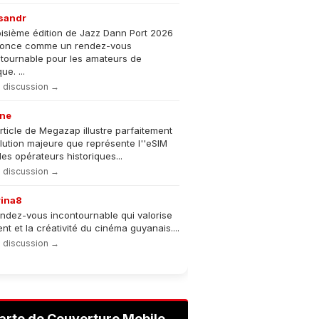
sandr
oisième édition de Jazz Dann Port 2026
nonce comme un rendez-vous
tournable pour les amateurs de
e. ...
la discussion →
ne
rticle de Megazap illustre parfaitement
olution majeure que représente l''eSIM
les opérateurs historiques...
la discussion →
rina8
ndez-vous incontournable qui valorise
lent et la créativité du cinéma guyanais....
la discussion →
arte de Couverture Mobile