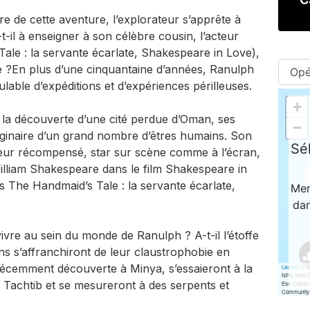
e de cette aventure, l’explorateur s’apprête à
t-il à enseigner à son célèbre cousin, l’acteur
le : la servante écarlate, Shakespeare in Love),
e ?En plus d’une cinquantaine d’années, Ranulph
able d’expéditions et d’expériences périlleuses.
à la découverte d’une cité perdue d’Oman, ses
ginaire d’un grand nombre d’êtres humains. Son
eur récompensé, star sur scène comme à l’écran,
William Shakespeare dans le film Shakespeare in
s The Handmaid’s Tale : la servante écarlate,
ivre au sein du monde de Ranulph ? A-t-il l’étoffe
ns s’affranchiront de leur claustrophobie en
écemment découverte à Minya, s’essaieront à la
 Tachtib et se mesureront à des serpents et