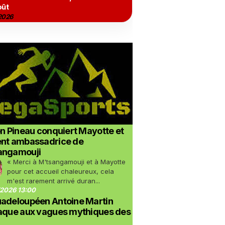
oût
2026
on Pineau conquiert Mayotte et
ent ambassadrice de
angamouji
« Merci à M'tsangamouji et à Mayotte
pour cet accueil chaleureux, cela
m'est rarement arrivé duran...
2026 13:00
uadeloupéen Antoine Martin
taque aux vagues mythiques des