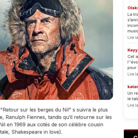
Olek
La tr
s’an
incon
musiqu
Lire 
Keyy
Cet a
l''év
pour 
Lire 
kata
Un re
le ta
Lire 
Retour sur les berges du Nil" s suivra le plus
, Ranulph Fiennes, tandis qu’il retourne sur les
 Nil en 1969 aux cotés de son célèbre cousin
ale, Shakespeare in love).
C