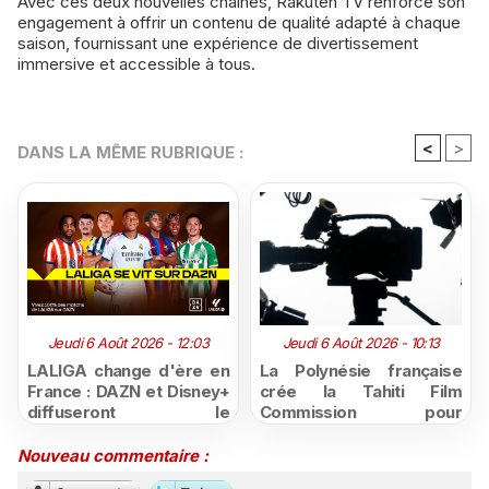
Avec ces deux nouvelles chaînes, Rakuten TV renforce son
engagement à offrir un contenu de qualité adapté à chaque
saison, fournissant une expérience de divertissement
immersive et accessible à tous.
<
>
DANS LA MÊME RUBRIQUE :
Jeudi 6 Août 2026 - 12:03
Jeudi 6 Août 2026 - 10:13
LALIGA change d'ère en
La Polynésie française
France : DAZN et Disney+
crée la Tahiti Film
diffuseront le
Commission pour
championnat espagnol
structurer et promouvoir
jusqu'en 2029, un revers
sa filière audiovisuelle
Nouveau commentaire :
majeur pour beIN Sports