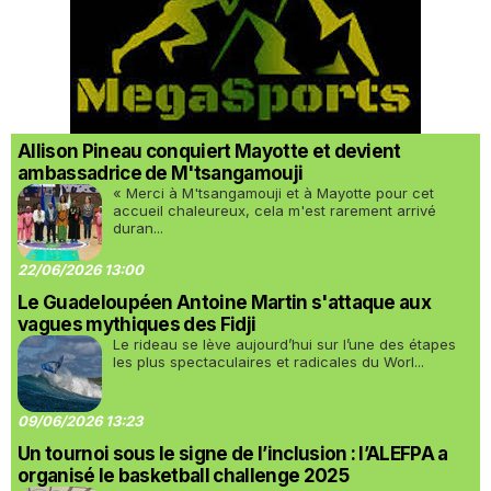
Allison Pineau conquiert Mayotte et devient
ambassadrice de M'tsangamouji
« Merci à M'tsangamouji et à Mayotte pour cet
accueil chaleureux, cela m'est rarement arrivé
duran...
22/06/2026 13:00
Le Guadeloupéen Antoine Martin s'attaque aux
vagues mythiques des Fidji
Le rideau se lève aujourd’hui sur l’une des étapes
les plus spectaculaires et radicales du Worl...
09/06/2026 13:23
Un tournoi sous le signe de l’inclusion : l’ALEFPA a
organisé le basketball challenge 2025