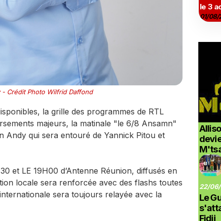
le 3 a
01/08/
 - Crédit Photo Wilfrid Daffond
disponibles, la grille des programmes de RTL
rsements majeurs, la matinale "le 6/8 Ansamn"
Allis
n Andy qui sera entouré de Yannick Pitou et
devi
M'ts
H30 et LE 19H00 d’Antenne Réunion, diffusés en
ation locale sera renforcée avec des flashs toutes
22/06/
t internationale sera toujours relayée avec la
Le G
s'at
Fidji