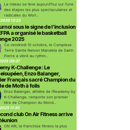
Le rideau se lève aujourd’hui sur l’une
des étapes les plus spectaculaires et
radicales du Worl...
2026 13:23
urnoi sous le signe de l’inclusion
LEFPA a organisé le basketball
lenge 2025
Ce vendredi 10 octobre, le Complexe
Terre Sainte Nelson Mandela de Saint-
Pierre a vibré au rythm...
2025 09:37
emy K-Challenge : Le
eloupéen, Enzo Balanger,
ier Français sacré Champion du
 de Moth à foils
Enzo Balanger, athlète de l’Akademy by
K-Challenge, remporte son premier
titre de Champion du Mond...
2025 11:30
cond club On Air Fitness arrive
Réunion
ON AIR, la franchise fitness la plus