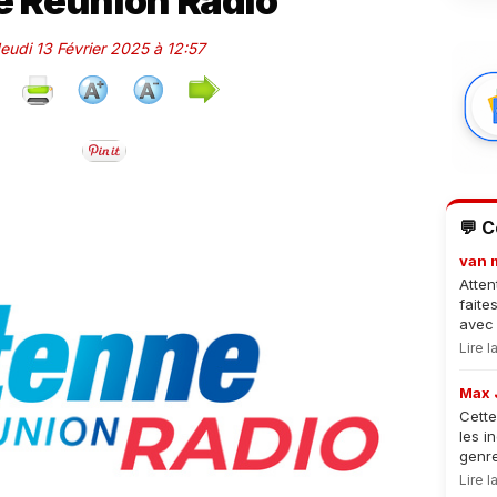
 Réunion Radio
Jeudi 13 Février 2025 à 12:57
💬 
van 
Atten
faite
avec 
Lire 
Max 
Cette
les i
genre
Lire 