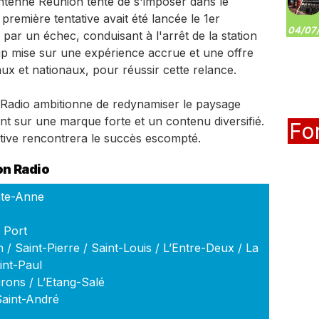
Antenne Réunion tente de s'imposer dans le
remière tentative avait été lancée le 1er
04/07/
 par un échec, conduisant à l'arrêt de la station
oup mise sur une expérience accrue et une offre
ux et nationaux, pour réussir cette relance.
Radio ambitionne de redynamiser le paysage
ant sur une marque forte et un contenu diversifié.
Fo
tative rencontrera le succès escompté.
on Radio
inte-Anne
 Port
 / Saint-Pierre / Saint-Louis / L’Entre-Deux / La
int-Paul
rons / L’Etang-Salé
aint-André