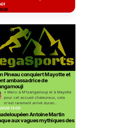
oût
2026
on Pineau conquiert Mayotte et
ent ambassadrice de
angamouji
« Merci à M'tsangamouji et à Mayotte
pour cet accueil chaleureux, cela
m'est rarement arrivé duran...
2026 13:00
uadeloupéen Antoine Martin
taque aux vagues mythiques des