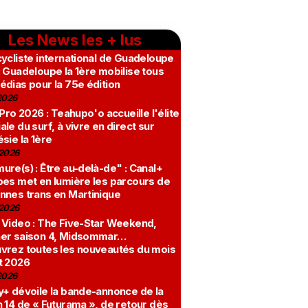
Les News les + lus
ycliste international de Guadeloupe
 Guadeloupe la 1ère mobilise tous
édias pour la 75e édition
2026
 Pro 2026 : Teahupo'o accueille l'élite
le du surf, à vivre en direct sur
sie la 1ère
2026
re(s) : Être au-delà-de" : Canal+
bes met en lumière les parcours de
nnes trans en Martinique
2026
 Video : The Five-Star Weekend,
er saison 4, Midsommar…
vrez toutes les nouveautés du mois
t 2026
2026
y+ dévoile la bande-annonce de la
 14 de « Futurama », de retour dès