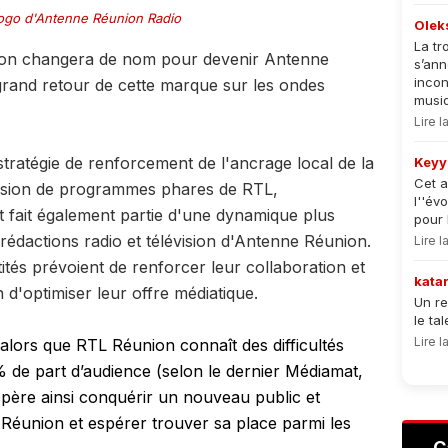
ogo d'Antenne Réunion Radio
Olek
La tr
nion changera de nom pour devenir Antenne
s’an
incon
grand retour de cette marque sur les ondes
musiqu
Lire 
 stratégie de renforcement de l'ancrage local de la
Keyy
Cet a
ffusion de programmes phares de RTL,
l''év
 fait également partie d'une dynamique plus
pour 
rédactions radio et télévision d'Antenne Réunion.
Lire 
tités prévoient de renforcer leur collaboration et
kata
 d'optimiser leur offre médiatique.
Un re
le ta
Lire 
lors que RTL Réunion connaît des difficultés
 de part d’audience (selon le dernier Médiamat,
espère ainsi conquérir un nouveau public et
 Réunion et espérer trouver sa place parmi les
C