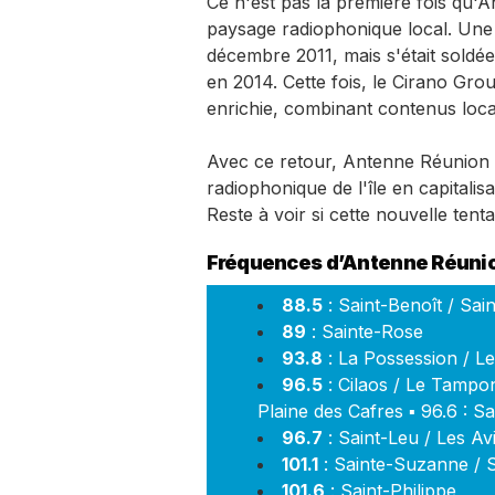
Ce n'est pas la première fois qu'
paysage radiophonique local. Une p
décembre 2011, mais s'était soldée
en 2014. Cette fois, le Cirano Gr
enrichie, combinant contenus loca
Avec ce retour, Antenne Réunion 
radiophonique de l'île en capitalis
Reste à voir si cette nouvelle ten
Fréquences d’Antenne Réuni
88.5
: Saint-Benoît / Sa
89
: Sainte-Rose
93.8
: La Possession / Le
96.5
: Cilaos / Le Tampon
Plaine des Cafres ▪ 96.6 : Sa
96.7
: Saint-Leu / Les Avi
101.1
: Sainte-Suzanne / S
101.6
: Saint-Philippe