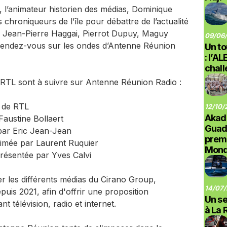
, l’animateur historien des médias, Dominique
s chroniqueurs de l’île pour débattre de l’actualité
s : Jean-Pierre Haggai, Pierrot Dupuy, Maguy
09/06/
 rendez-vous sur les ondes d’Antenne Réunion
Un to
: l’A
chal
 RTL sont à suivre sur Antenne Réunion Radio :
o de RTL
12/10/
Akad
austine Bollaert
Guad
par Eric Jean-Jean
prem
imée par Laurent Ruquier
Monde
résentée par Yves Calvi
der les différents médias du Cirano Group,
14/07/
uis 2021, afin d'offrir une proposition
Un se
 télévision, radio et internet.
à La 