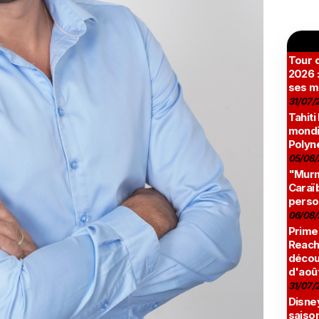
Tour c
2026 :
ses m
31/07/
Tahiti
mondia
Polyné
05/08/
"Murmu
Caraï
perso
06/08/
Prime
Reach
décou
d'aoû
31/07/
Disne
saison