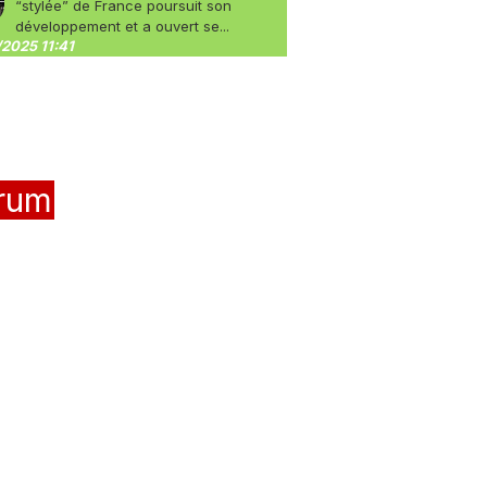
“stylée” de France poursuit son
développement et a ouvert se...
2025 11:41
rum