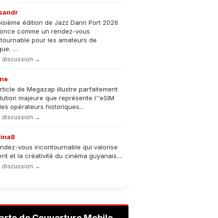
sandr
oisième édition de Jazz Dann Port 2026
nonce comme un rendez-vous
tournable pour les amateurs de
e. ...
la discussion →
ne
rticle de Megazap illustre parfaitement
olution majeure que représente l''eSIM
les opérateurs historiques...
la discussion →
rina8
ndez-vous incontournable qui valorise
lent et la créativité du cinéma guyanais....
la discussion →
arte de Couverture Mobile