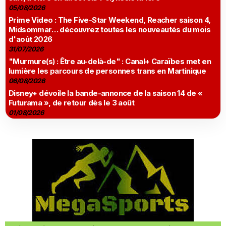
05/08/2026
Prime Video : The Five-Star Weekend, Reacher saison 4,
Midsommar… découvrez toutes les nouveautés du mois
d'août 2026
31/07/2026
"Murmure(s) : Être au-delà-de" : Canal+ Caraïbes met en
lumière les parcours de personnes trans en Martinique
06/08/2026
Disney+ dévoile la bande-annonce de la saison 14 de «
Futurama », de retour dès le 3 août
01/08/2026