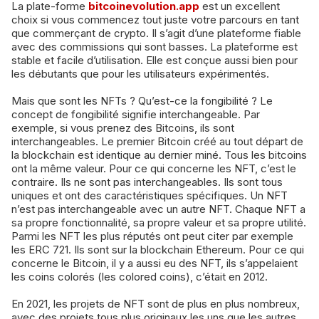
La plate-forme
bitcoinevolution.app
est un excellent
choix si vous commencez tout juste votre parcours en tant
que commerçant de crypto. Il s’agit d’une plateforme fiable
avec des commissions qui sont basses. La plateforme est
stable et facile d’utilisation. Elle est conçue aussi bien pour
les débutants que pour les utilisateurs expérimentés.
Mais que sont les NFTs ? Qu’est-ce la fongibilité ? Le
concept de fongibilité signifie interchangeable. Par
exemple, si vous prenez des Bitcoins, ils sont
interchangeables. Le premier Bitcoin créé au tout départ de
la blockchain est identique au dernier miné. Tous les bitcoins
ont la même valeur. Pour ce qui concerne les NFT, c’est le
contraire. Ils ne sont pas interchangeables. Ils sont tous
uniques et ont des caractéristiques spécifiques. Un NFT
n’est pas interchangeable avec un autre NFT. Chaque NFT a
sa propre fonctionnalité, sa propre valeur et sa propre utilité.
Parmi les NFT les plus réputés ont peut citer par exemple
les ERC 721. Ils sont sur la blockchain Ethereum. Pour ce qui
concerne le Bitcoin, il y a aussi eu des NFT, ils s’appelaient
les
coins colorés (les colored coins)
, c’était en 2012.
En 2021, les projets de NFT sont de plus en plus nombreux,
avec des projets tous plus originaux les uns que les autres.