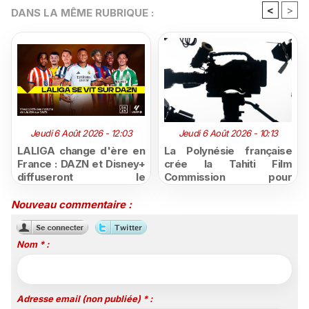
<
>
DANS LA MÊME RUBRIQUE :
Jeudi 6 Août 2026 - 12:03
Jeudi 6 Août 2026 - 10:13
LALIGA change d'ère en
La Polynésie française
France : DAZN et Disney+
crée la Tahiti Film
diffuseront le
Commission pour
championnat espagnol
structurer et promouvoir
jusqu'en 2029, un revers
sa filière audiovisuelle
Nouveau commentaire :
majeur pour beIN Sports
Nom * :
Adresse email (non publiée) * :