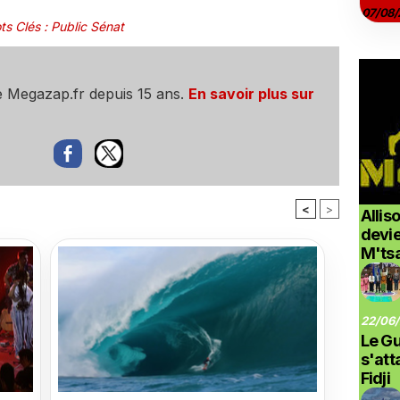
07/08/
ts Clés
:
Public Sénat
e Megazap.fr depuis 15 ans.
En savoir plus sur
<
>
Allis
devi
M'ts
22/06/
Le G
s'at
Fidji