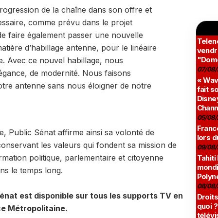
ogression de la chaîne dans son offre et
nécessaire, comme prévu dans le projet
 de faire également passer une nouvelle
Teleno
tière d’habillage antenne, pour le linéaire
vendr
"Domé
 Avec ce nouvel habillage, nous
07/08/
égance, de modernité. Nous faisons
« Wav
otre antenne sans nous éloigner de notre
fait s
Disney
Chann
05/08/
France
le, Public Sénat affirme ainsi sa volonté de
lors d
 conservant les valeurs qui fondent sa mission de
09/08/
rmation politique, parlementaire et citoyenne
Tahiti
mondia
ans le temps long.
Polyné
08/08/
énat est disponible sur tous les supports TV en
Droits
quoi ?
e Métropolitaine.
télévi