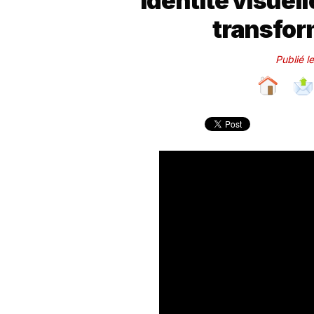
identité visue
transfor
Publié l