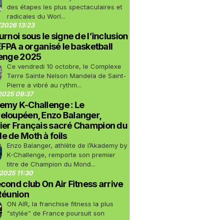
des étapes les plus spectaculaires et
radicales du Worl...
2026 13:23
urnoi sous le signe de l’inclusion
LEFPA a organisé le basketball
lenge 2025
Ce vendredi 10 octobre, le Complexe
Terre Sainte Nelson Mandela de Saint-
Pierre a vibré au rythm...
2025 09:37
emy K-Challenge : Le
eloupéen, Enzo Balanger,
ier Français sacré Champion du
 de Moth à foils
Enzo Balanger, athlète de l’Akademy by
K-Challenge, remporte son premier
titre de Champion du Mond...
2025 11:30
cond club On Air Fitness arrive
Réunion
ON AIR, la franchise fitness la plus
“stylée” de France poursuit son