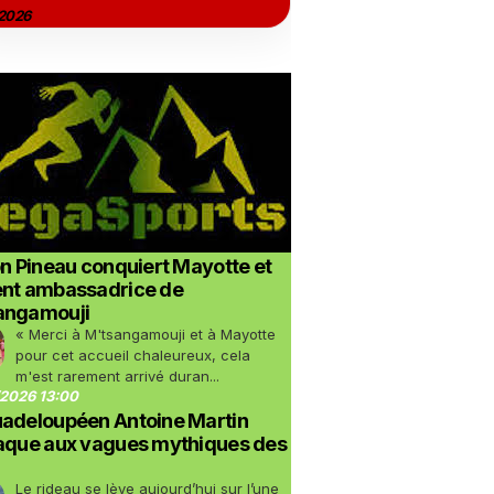
2026
on Pineau conquiert Mayotte et
ent ambassadrice de
angamouji
« Merci à M'tsangamouji et à Mayotte
pour cet accueil chaleureux, cela
m'est rarement arrivé duran...
2026 13:00
uadeloupéen Antoine Martin
taque aux vagues mythiques des
Le rideau se lève aujourd’hui sur l’une