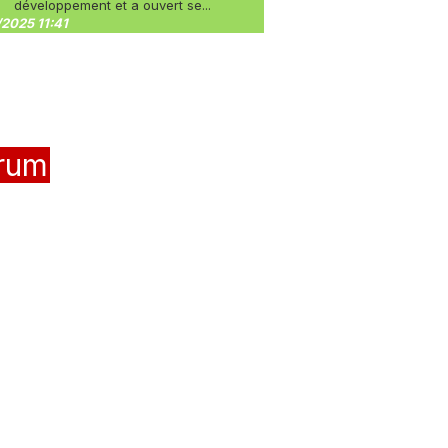
développement et a ouvert se...
2025 11:41
rum