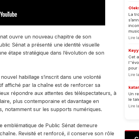
Olek
La tr
s’an
incon
musiqu
nat
ouvre un nouveau chapitre de son
Lire 
blic Sénat a présenté une identité visuelle
Keyy
e étape stratégique dans l’évolution de son
Cet a
l''év
pour 
Lire 
 nouvel habillage s’inscrit dans une volonté
if affiché par la chaîne est de renforcer sa
kata
 mieux répondre aux attentes des téléspectateurs, à
Un re
le ta
claire, plus contemporaine et davantage en
Lire 
ls, notamment sur les supports numériques.
ge emblématique de Public Sénat demeure
a chaîne. Revisité et renforcé, il conserve son rôle
C