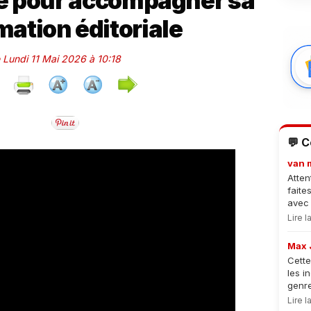
lle pour accompagner sa
mation éditoriale
e Lundi 11 Mai 2026 à 10:18
💬 
van 
Atten
faite
avec 
Lire 
Max 
Cette
les i
genre
Lire 