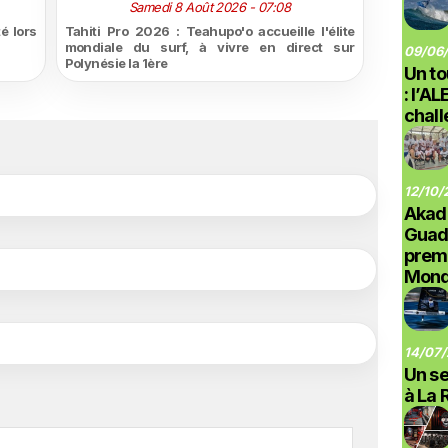
Samedi 8 Août 2026 - 07:08
é lors
Tahiti Pro 2026 : Teahupo'o accueille l'élite
mondiale du surf, à vivre en direct sur
09/06/
Polynésie la 1ère
Un to
: l’A
chal
12/10/
Akad
Guad
prem
Monde
14/07/
Un se
à La 