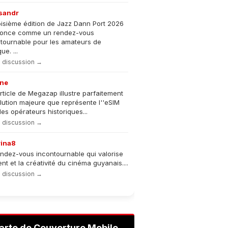
sandr
oisième édition de Jazz Dann Port 2026
nonce comme un rendez-vous
tournable pour les amateurs de
e. ...
la discussion →
ne
rticle de Megazap illustre parfaitement
olution majeure que représente l''eSIM
les opérateurs historiques...
la discussion →
rina8
ndez-vous incontournable qui valorise
lent et la créativité du cinéma guyanais....
la discussion →
arte de Couverture Mobile