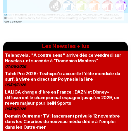
Les News les + lus
Telenovela : "À contre sens" arrive dès ce vendredi sur
Novelas+ et succède à "Doménica Montero"
07/08/2026
Tahiti Pro 2026 : Teahupo'o accueille l'élite mondiale du
surf, à vivre en direct sur Polynésie la 1ère
05/08/2026
LALIGA change d'ère en France : DAZN et Disney+
diffuseront le championnat espagnol jusqu'en 2029, un
revers majeur pour beIN Sports
06/08/2026
Demain Outremer TV : lancement prévu le 12 novembre
dans les Caraïbes du nouveau média dédié à l'emploi
dans les Outre-mer