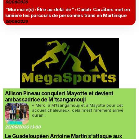
05/08/2026
"Murmure(s) : Être au-delà-de" : Canal+ Caraïbes met en
lumière les parcours de personnes trans en Martinique
06/08/2026
Allison Pineau conquiert Mayotte et devient
ambassadrice de M'tsangamouji
« Merci à M'tsangamouji et à Mayotte pour cet
accueil chaleureux, cela m'est rarement arrivé
duran...
22/06/2026 13:00
Le Guadeloupéen Antoine Martin s'attaque aux