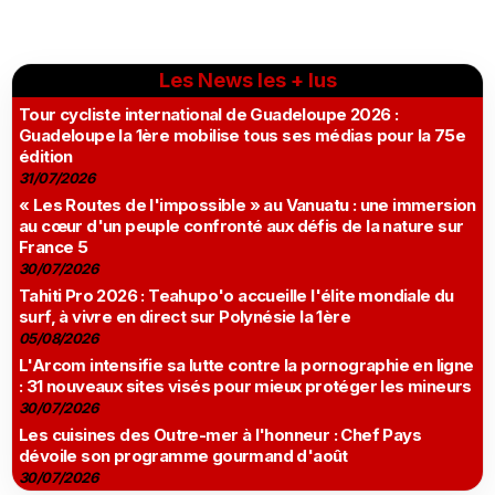
Les News les + lus
Tour cycliste international de Guadeloupe 2026 :
Guadeloupe la 1ère mobilise tous ses médias pour la 75e
édition
31/07/2026
« Les Routes de l'impossible » au Vanuatu : une immersion
au cœur d'un peuple confronté aux défis de la nature sur
France 5
30/07/2026
Tahiti Pro 2026 : Teahupo'o accueille l'élite mondiale du
surf, à vivre en direct sur Polynésie la 1ère
05/08/2026
L'Arcom intensifie sa lutte contre la pornographie en ligne
: 31 nouveaux sites visés pour mieux protéger les mineurs
30/07/2026
Les cuisines des Outre-mer à l'honneur : Chef Pays
dévoile son programme gourmand d'août
30/07/2026