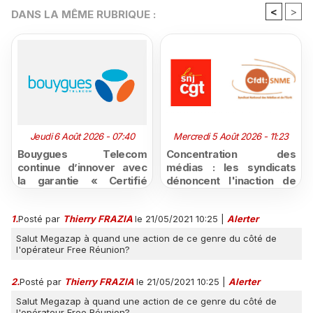
<
>
DANS LA MÊME RUBRIQUE :
Jeudi 6 Août 2026 - 07:40
Mercredi 5 Août 2026 - 11:23
Bouygues Telecom
Concentration des
continue d’innover avec
médias : les syndicats
la garantie « Certifié
dénoncent l'inaction de
moins cher ou remboursé
l'État après la décision du
»
Conseil d'État
1.
Posté par
Thierry FRAZIA
le 21/05/2021 10:25
|
Alerter
Salut Megazap à quand une action de ce genre du côté de
l'opérateur Free Réunion?
2.
Posté par
Thierry FRAZIA
le 21/05/2021 10:25
|
Alerter
Salut Megazap à quand une action de ce genre du côté de
l'opérateur Free Réunion?