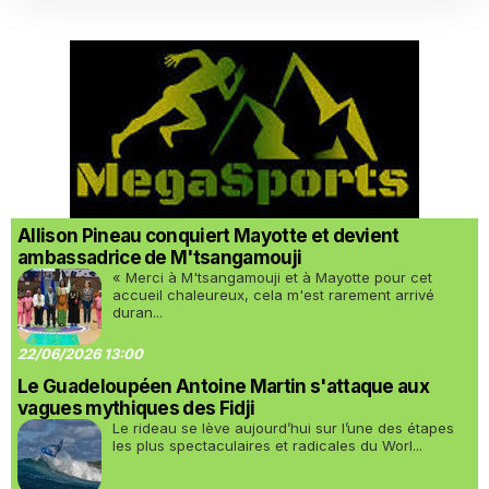
Allison Pineau conquiert Mayotte et devient
ambassadrice de M'tsangamouji
« Merci à M'tsangamouji et à Mayotte pour cet
accueil chaleureux, cela m'est rarement arrivé
duran...
22/06/2026 13:00
Le Guadeloupéen Antoine Martin s'attaque aux
vagues mythiques des Fidji
Le rideau se lève aujourd’hui sur l’une des étapes
les plus spectaculaires et radicales du Worl...